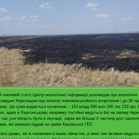
й липневій статті Центр екологічної інформації розповідав про екологічні 
завдані Херсонщині від початку повномасштабного вторгнення і до 30 тр
року. Ця сума видається космічною – 153 млрд 590 млн 100 тис 133 грн. 
но, адже в Херсонському напрямку постійно ведуться бої на лівому берез
 час уся область була в окупації, зараз же більша її частина досі захопл
ами, які вчинили підрив на греблі Каховської ГЕС.
ало цікаво, які ж показники в інших областях, в яких теж активно ведутьс