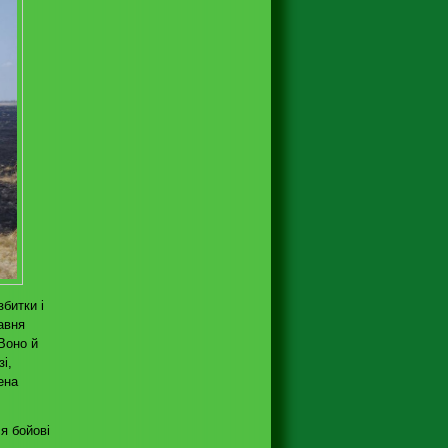
збитки і
авня
Воно й
і,
ена
я бойові