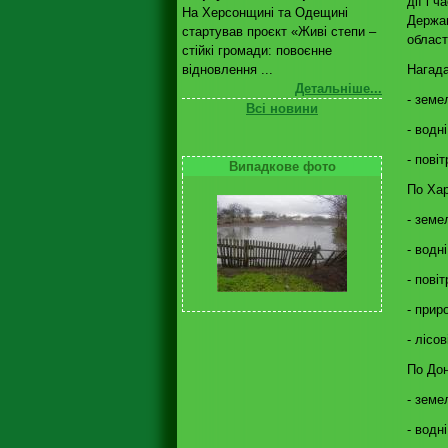
дії і 
На Херсонщині та Одещині
Держав
стартував проєкт «Живі степи –
област
стійкі громади: повоєнне
Нагада
відновлення ...
Детальніше...
- земе
Всі новини
- водн
- пові
Випадкове фото
По Хар
- земе
- водн
- пові
- прир
- лісо
По Дон
- земе
- водн