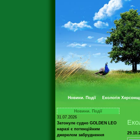
Новини. Події
Екологія Херсонщ
Новини. Події
31.07.2026
Еко
Затонуле судно GOLDEN LEO
наразі є потенційним
29.10.
джерелом забруднення