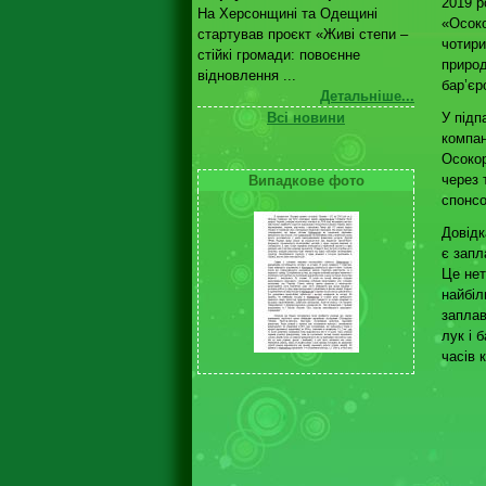
2019 р
На Херсонщині та Одещині
«Осоко
стартував проєкт «Живі степи –
чотири
стійкі громади: повоєнне
природ
відновлення ...
бар’єр
Детальніше...
У підп
Всі новини
компан
Осокор
через 
Випадкове фото
спонсо
Довідк
є запл
Це нет
найбіл
заплав
лук і 
часів 