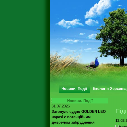
Новини. Події
Екологія Херсонщ
Новини. Події
31.07.2026
Під
Затонуле судно GOLDEN LEO
наразі є потенційним
13.03.
джерелом забруднення
Нажа