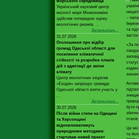
морського середовища
україн
Український науковий центр
нищать
екології моря Мінекономіки
– пала
здійснив попередню оцінку
березн
екологічних ризиків, ...
та під
Детальніше...
застос
31.07.2026
Оголошення про відбір
«За по
громад Одеської області для
ландша
посилення кліматичної
запові
стійкості та розробки планів
статус
дій з адаптації до зміни
кодекс
клімату
зазнач
Центр екологічних ініціатив
Активі
«Екодія» запрошує громади
підпал
Одеської області взяти участь у
знищен
...
природ
Детальніше...
бути п
30.07.2026
збитки
Після війни степи на Одещині
птахів
та Херсонщині
відновлюватимуть
Це міс
природними методами:
та бол
стартував новий проєкт