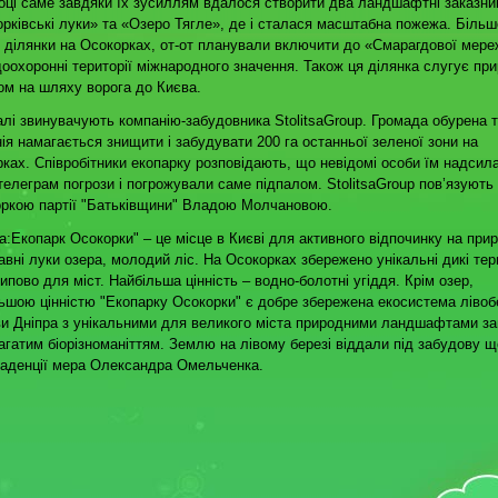
оці саме завдяки їх зусиллям вдалося створити два ландшафтні заказни
рківські луки» та «Озеро Тягле», де і сталася масштабна пожежа. Більше
 ділянки на Осокорках, от-от планували включити до «Смарагдової мере
оохоронні території міжнародного значення. Також ця ділянка слугує пр
ом на шляху ворога до Києва.
алі звинувачують компанію-забудовника StolitsaGroup. Громада обурена 
ія намагається знищити і забудувати 200 га останньої зеленої зони на
ках. Співробітники екопарку розповідають, що невідомі особи їм надсил
телеграм погрози і погрожували саме підпалом. StolitsaGroup пов’язують 
ркою партії "Батьківщини" Владою Молчановою.
а:Екопарк Осокорки" – це місце в Києві для активного відпочинку на прир
авні луки озера, молодий ліс. На Осокорках збережено унікальні дикі тери
ипово для міст. Найбільша цінність – водно-болотні угіддя. Крім озер,
ьшою цінністю "Екопарку Осокорки" є добре збережена екосистема лівоб
и Дніпра з унікальними для великого міста природними ландшафтами з
багатим біорізноманіттям. Землю на лівому березі віддали під забудову щ
каденції мера Олександра Омельченка.