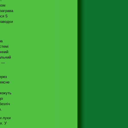
ком
 заграва
ося 5
паводки
на
стемі
онний
альний
, —
ерез
мисне
 можуть
що
безліч
ю.
и луки
я. У