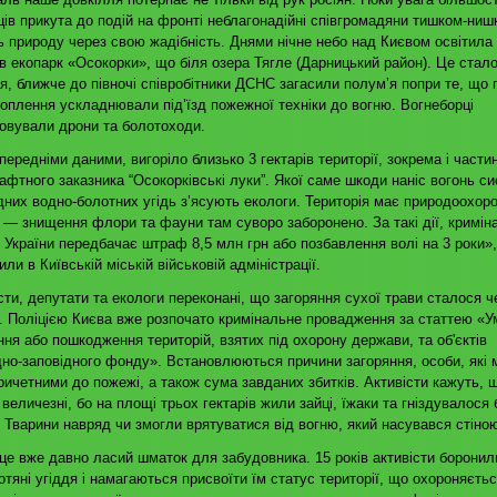
ців прикута до подій на фронті неблагонадійні співгромадяни тишком-ниш
 природу через свою жадібність. Днями нічне небо над Києвом освітила
в екопарк «Осокорки», що біля озера Тягле (Дарницький район). Це стал
я, ближче до півночі співробітники ДСНС загасили полум’я попри те, що 
топлення ускладнювали під’їзд пожежної техніки до вогню. Вогнеборці
овували дрони та болотоходи.
передніми даними, вигоріло близько 3 гектарів території, зокрема і части
фтного заказника “Осокорківські луки”. Якої саме шкоди наніс вогонь си
дних водно-болотних угідь з’ясують екологи. Територія має природоохор
 — знищення флори та фауни там суворо заборонено. За такі дії, кримін
 України передбачає штраф 8,5 млн грн або позбавлення волі на 3 роки»
или в Київській міській військовій адміністрації.
сти, депутати та екологи переконані, що загоряння сухої трави сталося ч
. Поліцією Києва вже розпочато кримінальне провадження за статтею «У
ня або пошкодження територій, взятих під охорону держави, та об'єктів
но-заповідного фонду». Встановлюються причини загоряння, особи, які
ричетними до пожежі, а також сума завданих збитків. Активісти кажуть, 
 величезні, бо на площі трьох гектарів жили зайці, їжаки та гніздувалося 
. Тварини навряд чи змогли врятуватися від вогню, який насувався стіно
це вже давно ласий шматок для забудовника. 15 років активісти боронил
отяні угіддя і намагаються присвоїти їм статус території, що охороняєтьс