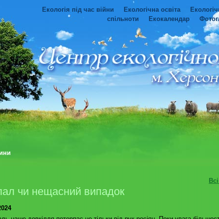
Екологія під час війни
Екологічна освіта
Екологіч
спільноти
Екокалендар
Фотог
ини
Вс
пал чи нещасний випадок
2024
ль наше довкілля потерпає не тільки від рук росіян. Поки увага більшост