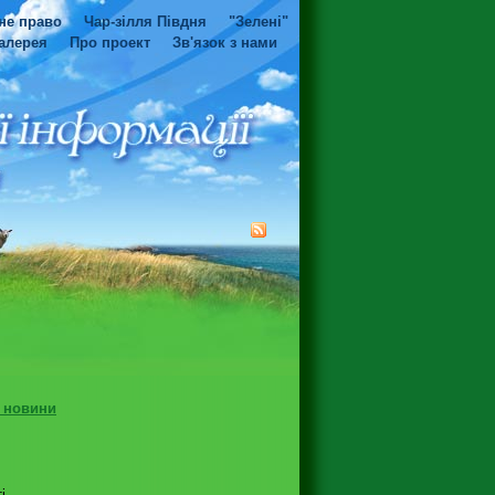
не право
Чар-зілля Півдня
"Зелені"
алерея
Про проект
Зв'язок з нами
і новини
і