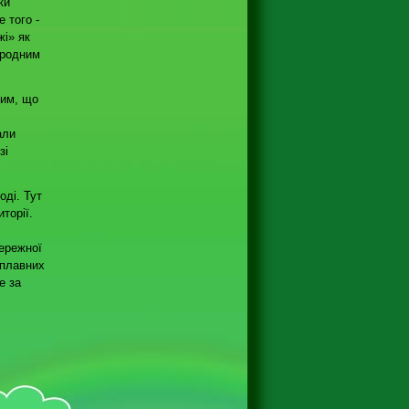
ки
 того -
жі» як
иродним
тим, що
али
зі
оді. Тут
торії.
ережної
аплавних
е за