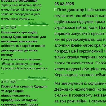
морського середовища
25.02.2025
Український науковий центр
Поки диктатор і військов
екології моря Мінекономіки
здійснив попередню оцінку
окупантам, які вбивали на
екологічних ризиків, ...
підбиваємо підсумки трьох
Детальніше...
української війни. Коли Цен
31.07.2026
Оголошення про відбір
вирішив запустити просвітн
громад Одеської області для
ми не розраховували, що н
посилення кліматичної
злочини країни-агресора пр
стійкості та розробки планів
дій з адаптації до зміни
природи цей карколомний ч
клімату
тільки окремі тварини і ро
Центр екологічних ініціатив
парки та екосистеми. Особл
«Екодія» запрошує громади
через щоденні обстріли, ок
Одеської області взяти участь у
...
Херсонщина зазнала неймов
Детальніше...
30.07.2026
Ми звернулися із офіційни
Після війни степи на Одещині
Державної екологічної інспе
та Херсонщині
скільки в грошовому еквіва
відновлюватимуть
природними методами:
за три роки війни. І отрим
стартував новий проєкт