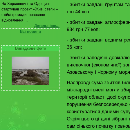
- збитки завдані ґрунтам т
На Херсонщині та Одещині
стартував проєкт «Живі степи –
грн 44 коп;
стійкі громади: повоєнне
відновлення ...
- збитки завдані атмосфер
Детальніше...
934 грн 77 коп;
Всі новини
- збитки завдані водним ре
36 коп;
Випадкове фото
- збитки заподіяні довкілл
виключної (економічної) зо
Азовському і Чорному морях
Насправді сума збитків біль
міжнародні вчені могли зб
території області досі окуп
порушення безпосередньо 
користуватися даними супу
Окрім цього ці дані зібрані
самісінького початку повно