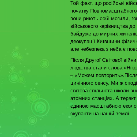
Той факт, що російські війс
початку Повномасштабного 
вони риють собі могили, го
військового керівництва до
байдуже до мирних жителів 
деокупації Київщини фізичн
але небезпека з неба є пов
Після Другої Світової війни
людства стали слова «Ніко
– «Можем повторить».Після 
цинічного сенсу. Ми ж спод
світова спільнота ніколи з
атомних станціях. А теракт
єдиною масштабною еколог
окупанти на нашій земл