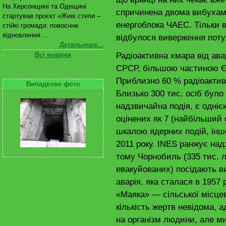
На Херсонщині та Одещині
спричинена двома вибухам
стартував проєкт «Живі степи –
енергоблока ЧАЕС. Тільки 
стійкі громади: повоєнне
відновлення ...
відбулося виверження поту
Детальніше...
Радіоактивна хмара від ав
Всі новини
СРСР, більшою частиною Є
Приблизно 60 % радіоактивн
Випадкове фото
Близько 300 тис. осіб було
надзвичайна подія, є одніє
оцінених як 7 (найбільший 
шкалою ядерних подій, іншо
2011 року. INES ранжує над
тому Чорнобиль (335 тис. л
евакуйованих) посідають в
аварія, яка сталася в 1957 
«Маяка» — сільської місцев
кількість жертв невідома, 
на організм людини, але ми