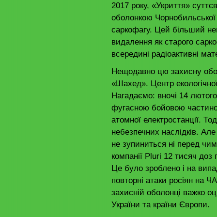
2017 року, «Укриття» сутт
оболонкою Чорнобильської 
саркофагу. Цей більший не
видалення як старого сарко
всередині радіоактивні мат
Нещодавно цю захисну обо
«Шахед». Центр екологічно
Нагадаємо: вночі 14 лютого
фугасною бойовою частино
атомної електростанції. То
небезпечних наслідків. Але
не зупиниться ні перед чим
компанії Pluri 12 тисяч доз
Це було зроблено і на випа
повторні атаки росіян на 
захисній оболонці важко оц
України та країни Європи.