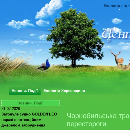
Екологія під 
Новини. Події
Екологія Херсонщини
Новини. Події
31.07.2026
Чорнобильська траг
Затонуле судно GOLDEN LEO
наразі є потенційним
перестороги
джерелом забруднення