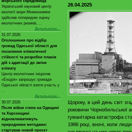
морського середовища
26.04.2025
Український науковий центр
екології моря Мінекономіки
здійснив попередню оцінку
екологічних ризиків, ...
Детальніше...
31.07.2026
Оголошення про відбір
громад Одеської області для
посилення кліматичної
стійкості та розробки планів
дій з адаптації до зміни
клімату
Центр екологічних ініціатив
«Екодія» запрошує громади
Одеської області взяти участь у
...
Детальніше...
Щороку, в цей день світ зга
30.07.2026
Після війни степи на Одещині
роковини Чорнобильської ав
та Херсонщині
гуманітарна катастрофа ста
відновлюватимуть
1986 році, вночі, коли люд
природними методами:
стартував новий проєкт
що вранці на них чекає вже