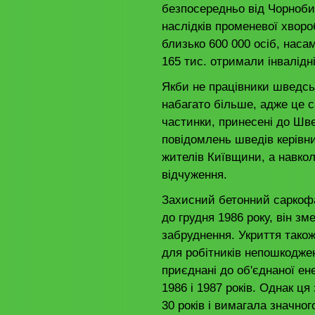
безпосередньо від Чорнобиль
наслідків променевої хворо
близько 600 000 осіб, наса
165 тис. отримали інвалід
Якби не працівники шведсь
набагато більше, адже це с
частинки, принесені до Шве
повідомлень шведів керівни
жителів Київщини, а навко
відчуження.
Захисний бетонний саркоф
до грудня 1986 року, він з
забруднення. Укриття також
для робітників непошкоджен
приєднані до об'єднаної ен
1986 і 1987 років. Однак 
30 років і вимагала значног