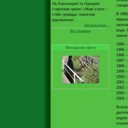
На Херсонщині та Одещині
говоря
стартував проєкт «Живі степи –
В 1992
стійкі громади: повоєнне
бере
відновлення ...
започа
Детальніше...
води. 
Всі новини
певної
1994 –
Випадкове фото
1995 –
1996 –
1997 –
1998 –
1999 –
2000 –
2001 –
2002 –
2003 –
2004 –
Всесв
десяти
водою
плане