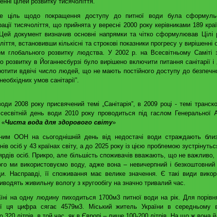
енні цілей розвитку тисячоліття.
е ціль щодо покращення доступу до питної води була сформуль
ації тисячоліття, що прийнята у вересні 2000 року керівниками 189 краї
Цей документ визначив основні напрямки та чітко сформулював Цілі 
ліття, встановивши кількісні та строкові показники прогресу у вирішенні
ем глобального розвитку людства. У 2002 р. на Всесвітньому Саміті 
го розвитку в Йоганнесбурзі було вирішено включити питання санітарії і
ротити вдвічі число людей, що не мають постійного доступу до безпечно
 необхідних умов санітарії”.
оди 2008 року присвячений темі „Санітарія”, в 2009 році - темі транск
Всесвітній день води 2010 року проводиться під гаслом Генеральної 
 «
Чиста вода для здорового світу
»
ним ООН на сьогоднішній день від недостачі води страждають бли
нів осіб у 43 країнах світу, а до 2025 року із цією проблемою зустрінуть
ярдів осіб. Прикро, але більшість споживачів вважають, що не важливо, 
ого ми використовуємо воду, адже вона – невичерпний і безкоштовний
и. Насправді, її споживання має велике значення. Є такі види викор
виводять живильну вологу з кругообігу на значно тривалий час.
їні на одну людину пиходиться 1700м3 питної води на рік. Для порівн
ії ця цифра сягає 4579м3. Міський житель України в середньому 
о 320 літрів, в той час, як в Європі – лише 100-200 літрів. На що ж вона 