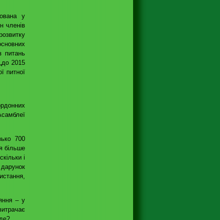
ована у
н членів
розвитку
 основних
з питань
 „до 2015
ї питної
ордонних
Асамблеї
зько 700
ся більше
скільки і
 дарунок
истання,
яння – у
витрачає
йде?