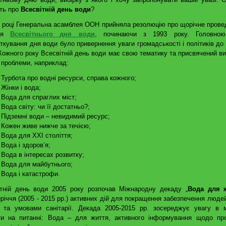
ть про
Всесвітній день води
?
 році Генеральна асамблея ООН прийняла резолюцію про щорічне прове
зня
Всесвітнього дня води
, починаючи з 1993 року. Головно
ткування дня води було привернення уваги громадськості і політиків до
Кожного року Всесвітній день води має свою тематику та присвячений в
 проблеми, наприклад:
 Турбота про водні ресурси, справа кожного;
 Жінки і вода;
 Вода для спраглих міст;
 Вода світу: чи її достатньо?;
 Підземні води – невидимий ресурс;
 Кожен живе нижче за течією;
 Вода для XXI століття;
 Вода і здоров’я;
 Вода в інтересах розвитку;
 Вода для майбутнього;
 Вода і катастрофи.
ітній день води 2005 року розпочав Міжнародну декаду „
Вода для 
річчя (2005 - 2015 рр.) активних дій для покращення забезпечення люде
 та умовами санітарії. Декада 2005-2015 рр. зосереджує увагу в 
ти на питанні: Вода – для життя, активного інформування щодо пр