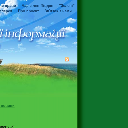
не право
Чар-зілля Півдня
"Зелені"
алерея
Про проект
Зв'язок з нами
і новини
огічної