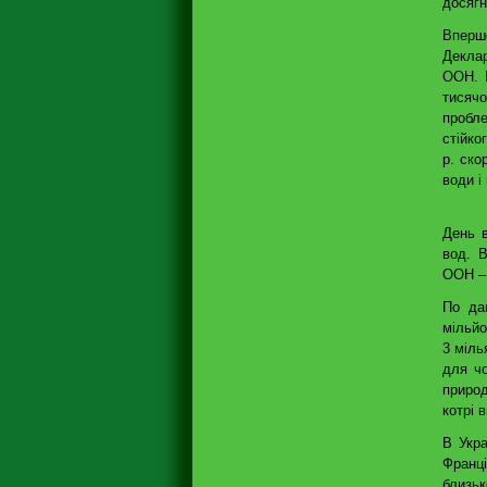
досягн
Вперш
Деклар
ООН. 
тисячо
пробл
стійко
р. ско
води і
День в
вод. 
ООН –
По да
мільйо
3 міль
для ч
природ
котрі 
В Укра
Франц
близьк