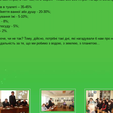
в в туалеті – 35-45%
йняття ванної або душу - 20-30%;
ування їжі - 5-10%;
 - 8%;
посуду - 5%;
- 2%.
че, чи не так? Тому, дійсно, потрібні такі дні, які нагадували б нам про 
ідальність за те, що ми робимо з водою, з землею, з планетою...