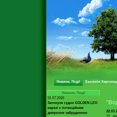
Новини. Події
Екологія Херсонщ
Новини. Події
31.07.2026
"Во
Затонуле судно GOLDEN LEO
наразі є потенційним
22.03.
джерелом забруднення
22 бе