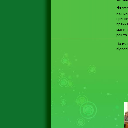
На зми
на при
пригот
прання
миття 
решта 
Вражаю
відпов