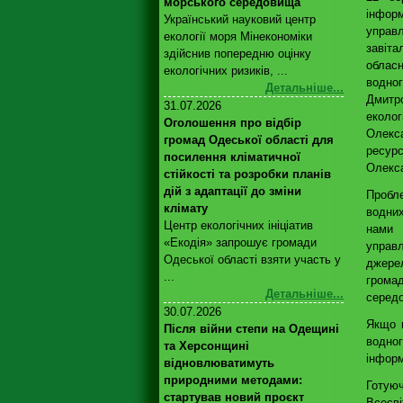
морського середовища
інфор
Український науковий центр
управл
екології моря Мінекономіки
завіт
здійснив попередню оцінку
облас
екологічних ризиків, ...
водн
Детальніше...
Дмитр
31.07.2026
екол
Оголошення про відбір
Олекс
громад Одеської області для
ресурс
посилення кліматичної
Олекс
стійкості та розробки планів
дій з адаптації до зміни
Пробл
клімату
водних
Центр екологічних ініціатив
нами 
«Екодія» запрошує громади
управл
Одеської області взяти участь у
джере
...
громад
Детальніше...
середо
30.07.2026
Якщо в
Після війни степи на Одещині
водног
та Херсонщині
інформ
відновлюватимуть
природними методами:
Готую
стартував новий проєкт
Всесві