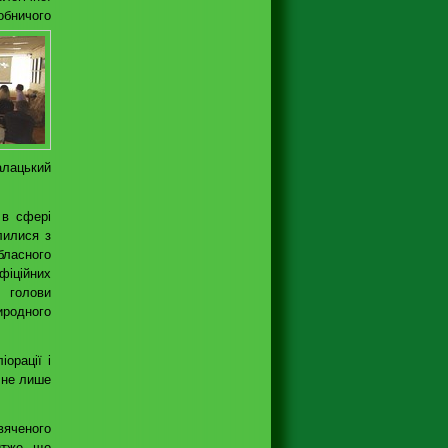
обничого
алацький
 в сфері
лилися з
ласного
фіційних
 голови
иродного
орації і
ь не лише
вяченого
Отже, що