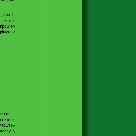
дення 22
ю метою
 проблем
ирішенню
життя
” –
й питною
масштабі
огресу у