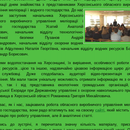
мації днем знайомства з представниками Херсонського обласного вир
іння меліорації і водного господарства.
До нас
али заступник начальника Херсонського
ного виробничого управління меліорації і
ого господарства Усатий Анатолій
ович, начальник відділу технологічно-
огічної безпеки Пузанов Андрій
андрович, начальник відділу охорони водних
ів Абдуленко Наталія Георгіївна, начальник відділу водних ресурсів Б
андр Борисович.
еми водопостачання на Херсонщині, їх вирішення, особливості роботи
 ресурсів...цією та іншою, надзвичайно цікавою інформацією щиро ді
службовці. Дуже сподобалась аудиторії відео-презентація об
іння. Ми мали також унікальну можливість отримати інформацію як з о
л, так і від представника екологічних громадських організацій,
ської Екоради при Державному управлінні з охорони навколишнього пр
вища в Херсонській області Романенка Григорія Михайловича.
ас, як і нас, зацікавила робота обласного виробничого управління мелі
о господарства, вони радо вітатимуть вас на своєму
сайті
, який містит
ацію про роботу управління, але й аналітичні статті.
чись до зустрічі, я перечитала значну кількість матеріалу, прис
тньому дню води, вибірку з якого і хочу запропонувати вашій увазі. 