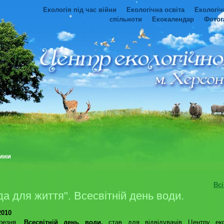
Екологія під час війни
Екологічна освіта
Екологіч
спільноти
Екокалендар
Фотог
ини
Вс
да для життя". Всесвітній день води.
2010
резня,
Всесвітній день води,
став для відвідувачів Центру екол