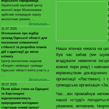
морського середовища
Український науковий центр
екології моря Мінекономіки
здійснив попередню оцінку
екологічних ризиків, ...
Детальніше...
31.07.2026
Оголошення про відбір
громад Одеської області для
посилення кліматичної
стійкості та розробки планів
Наша ялинка чекала на цих
дій з адаптації до зміни
був час забав (ми шукал
клімату
вгадували невеличкі інсце
Центр екологічних ініціатив
«Екодія» запрошує громади
кожної пори року) і навча
Одеської області взяти участь у
керівництвом досвідчених 
...
організації «Ластівка»), і
Детальніше...
громадська організація «За
30.07.2026
Після війни степи на Одещині
Час…він промайнув непомі
та Херсонщині
відновлюватимуть
нашої «студії» погодятьс
природними методами:
уважним, активним, творчи
стартував новий проєкт