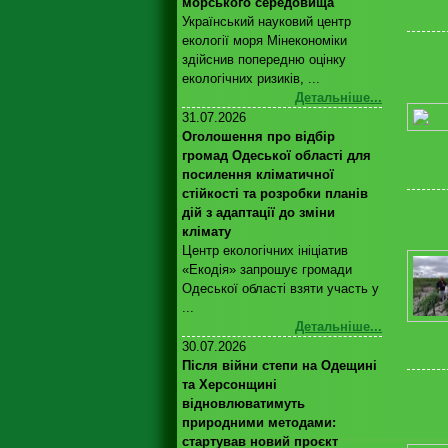
морського середовища
Український науковий центр
екології моря Мінекономіки
здійснив попередню оцінку
екологічних ризиків, ...
Детальніше...
31.07.2026
Оголошення про відбір
громад Одеської області для
посилення кліматичної
стійкості та розробки планів
дій з адаптації до зміни
клімату
Центр екологічних ініціатив
«Екодія» запрошує громади
Одеської області взяти участь у
...
Детальніше...
30.07.2026
Після війни степи на Одещині
та Херсонщині
відновлюватимуть
природними методами:
стартував новий проєкт