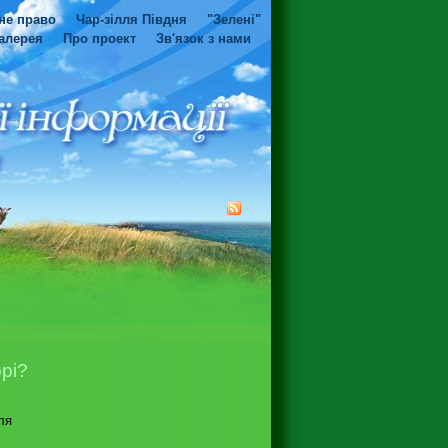
не право
Чар-зілля Півдня
"Зелені"
алерея
Про проект
Зв'язок з нами
рі?
ля