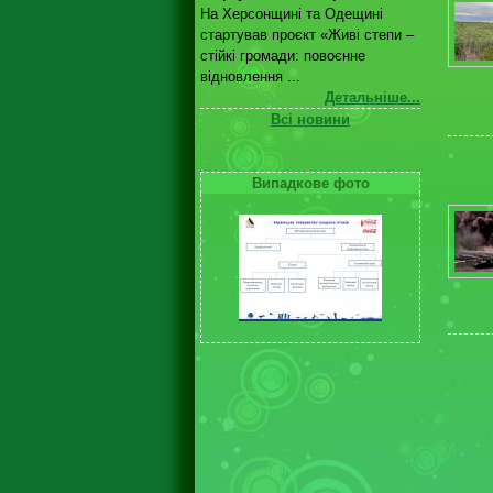
На Херсонщині та Одещині
стартував проєкт «Живі степи –
стійкі громади: повоєнне
відновлення ...
Детальніше...
Всі новини
Випадкове фото