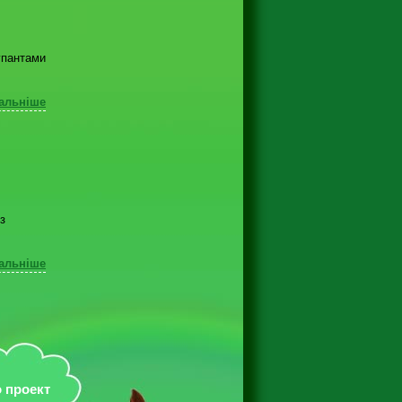
купантами
альніше
з
альніше
 проект