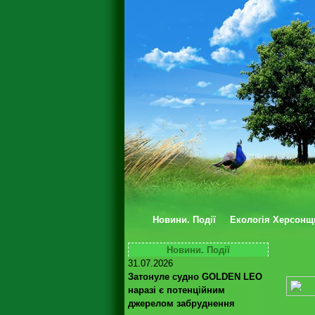
Новини. Події
Екологія Херсонщ
Новини. Події
31.07.2026
Затонуле судно GOLDEN LEO
наразі є потенційним
джерелом забруднення