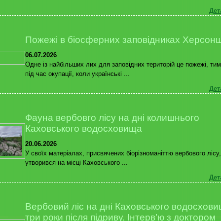
Дет
Пожежі в біосферних заповідниках Херсон
06.07.2026
Одне із найбільших лих для заповідних територій це пожежі, тим
під час окупації, коли українські ...
Дет
Фауна вербовго лісу на дні колишнього
Каховського водосховища
20.06.2026
У своїх матеріалах, присвячених біорізноманіттю вербового лісу,
утворився на місці Каховського ...
Дет
Вербовий ліс на дні Каховського водосхови
три роки після підриву. Інтерв’ю з доктором