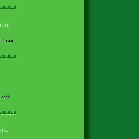
альніше
щини
 більше,
альніше
 який
альніше
ща: