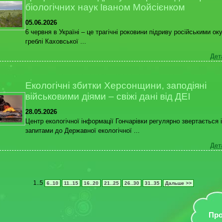
біологічних наук Іваном Мойсієнком
05.06.2026
6 червня в Україні – це трагічні роковини підриву російськими о
греблі Каховської ...
Дет
Екологічні збитки Херсонщини, заподіяні
військовими діями – свіжі дані від ДЕІ
28.05.2026
Центр екологічної інформації Гончарівки регулярно звертається і
запитами до Державної екологічної ...
Дет
1..5
6..10
11..15
16..20
21..25
26..30
31..35
Дальше >>
Про