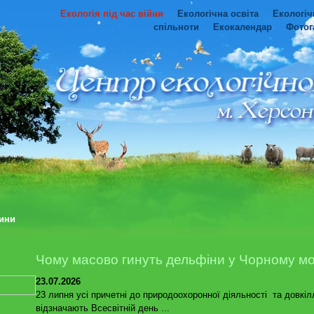
Екологія під час війни
Екологічна освіта
Екологіч
спільноти
Екокалендар
Фотог
ини
Чому масово гинуть дельфіни у Чорному мо
23.07.2026
23 липня усі причетні до природоохоронної діяльності та довкіл
відзначають Всесвітній день ...