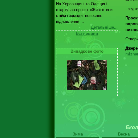
На Херсонщині та Одещині
- згур
стартував проєкт «Живі степи –
стійкі громади: повоєнне
Проєк
відновлення ...
впров
Детальніше...
вихов
Всі новини
Створю
Джере
Випадкове фото
miznar
Екол
Зима
Весна