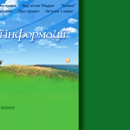
не право
Чар-зілля Півдня
"Зелені"
алерея
Про проект
Зв'язок з нами
і новини