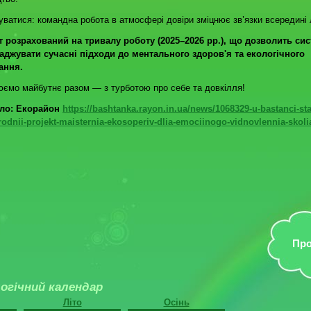
туватися: командна робота в атмосфері довіри зміцнює зв’язки всередині 
т розрахований на тривалу роботу (2025–2026 рр.), що дозволить си
аджувати сучасні підходи до ментального здоров'я та екологічного
ання.
ємо майбутнє разом — з турботою про себе та довкілля!
ло: Екорайон
https://bashtanka.rayon.in.ua/news/1068329-u-bastanci-sta
odnii-projekt-maisternia-ekosoperiv-dlia-emociinogo-vidnovlennia-skoli
Про
огічний календар
Літо
Осінь