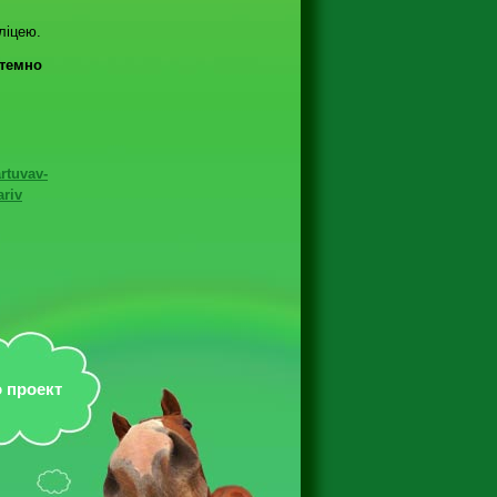
ліцею.
стемно
rtuvav-
ariv
 проект