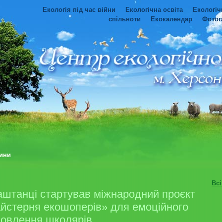
Екологія під час війни
Екологічна освіта
Екологіч
спільноти
Екокалендар
Фотог
ини
Вс
аштанці стартував міжнародний проєкт
йстерня екошоперів» для емоційного
новлення школярів