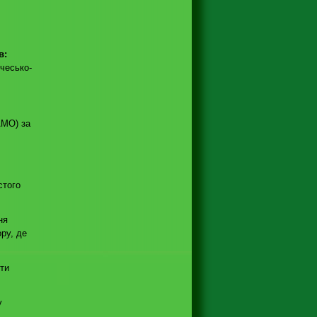
в:
 чесько-
AMO) за
стого
ня
ру, де
йти
у