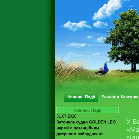
Новини. Події
Екологія Херсонщ
Новини. Події
31.07.2026
У Б
Затонуле судно GOLDEN LEO
наразі є потенційним
«Ма
джерелом забруднення
від