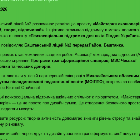
2026
ський ліцей №2 розпочинає реалізацію проєкту
«Майстерня екошопері
й, твори, відпочивай»
. Ініціатива отримала підтримку в межах великого
ського проєкту
«Психосоціальна підтримка для шкіл Півдня України».
е повідомляє
Баштанський ліцей №2 передаєРайон. Баштанка.
прямок став можливим завдяки роботі Асоціації міжнародних відносин (
сового сприяння
Програми трансформаційної співпраці МЗС Чеської
бліки та чеських донорів.
 втілюється у тісній партнерській співпраці з
Миколаївським обласним
тутом післядипломної педагогічної освіти (МОІППО
), зокрема за особи
ня Вікторії Стойкової.
ні психосоціальна підтримка шкільних спільнот є пріоритетом. «Майстер
ерів» — це не просто про дизайн сумок. Це створення безпечного просто
а педагоги можуть:
овити ресурси: творча активність допомагає знизити рівень стресу та зна
ну рівновагу.
овити себе: через друк та дизайн учасники трансформують свої почуття 
тво.