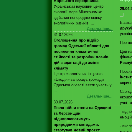
морського середовища
Український науковий центр
29.04.
екології моря Мінекономіки
здійснив попередню оцінку
Баштан
екологічних ризиків, ...
друку
Детальніше...
україн
31.07.2026
Оголошення про відбір
Про ц
громад Одеської області для
Цей на
посилення кліматичної
фінан
стійкості та розробки планів
Респу
дій з адаптації до зміни
клімату
Проєкт
Центр екологічних ініціатив
інсти
«Екодія» запрошує громади
сприян
Одеської області взяти участь у
...
Сьогод
Детальніше...
екошоп
30.07.2026
учні т
Після війни степи на Одещині
- відн
та Херсонщині
емоцій
відновлюватимуть
природними методами:
- висл
стартував новий проєкт
мистец