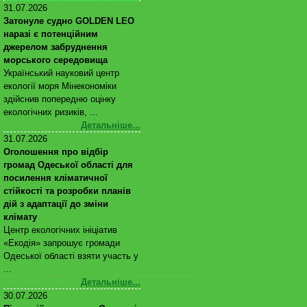
31.07.2026
Затонуле судно GOLDEN LEO
наразі є потенційним
джерелом забруднення
морського середовища
Український науковий центр
екології моря Мінекономіки
здійснив попередню оцінку
екологічних ризиків, ...
Детальніше...
31.07.2026
Оголошення про відбір
громад Одеської області для
посилення кліматичної
стійкості та розробки планів
дій з адаптації до зміни
клімату
Центр екологічних ініціатив
«Екодія» запрошує громади
Одеської області взяти участь у
...
Детальніше...
30.07.2026