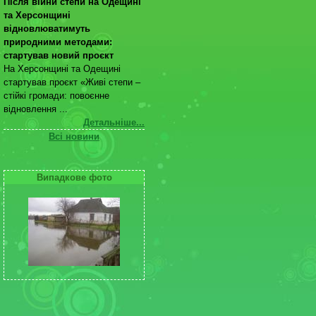
Після війни степи на Одещині
та Херсонщині
відновлюватимуть
природними методами:
стартував новий проєкт
На Херсонщині та Одещині
стартував проєкт «Живі степи –
стійкі громади: повоєнне
відновлення ...
Детальніше...
Всі новини
Випадкове фото