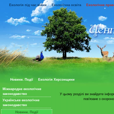
Екологія під час війни
Екологічна освіта
Екологічне прав
Новини. Події
Екологія Херсонщини
Міжнародне екологічне
законодавство
У цьому розділі ви знайдете інфо
пов'язане з охорон
Українське екологічне
законодавство
Новини. Події