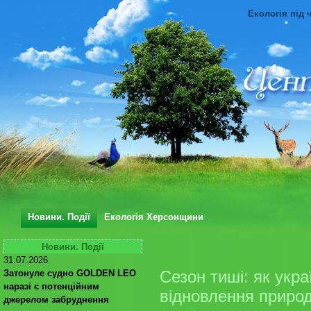
Екологія під 
Новини. Події
Екологія Херсонщини
Новини. Події
31.07.2026
Сезон тиші: як укр
Затонуле судно GOLDEN LEO
наразі є потенційним
відновлення приро
джерелом забруднення