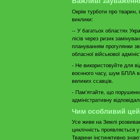
Важливі зауваженн
Окрім турботи про тварин, 
виклики:
-- У багатьох областях Укр
лісів через ризик замінува
плануванням прогулянки зв
обласної військової адмініс
- Не використовуйте для в
воєнного часу, шум БПЛА в
великих ссавців.
- Пам’ятайте, що порушенн
адміністративну відповіда
Чим особливий цей
Усе живе на Землі розвива
циклічність проявляється у
Тварини інстинктивно знают