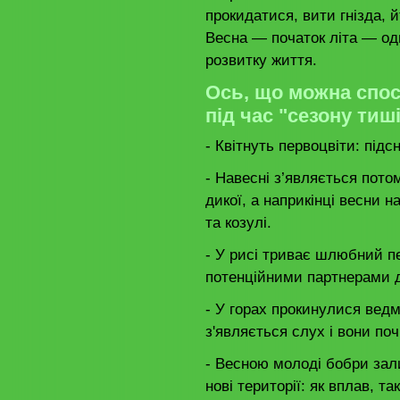
прокидатися, вити гнізда, 
Весна — початок літа — од
розвитку життя.
Ось, що можна спос
під час "сезону ти
- Квітнуть первоцвіти: підс
- Навесні з’являється потом
дикої, а наприкінці весни 
та козулі.
- У рисі триває шлюбний п
потенційними партнерами 
- У горах прокинулися вед
з'являється слух і вони п
- Весною молоді бобри зал
нові території: як вплав, та