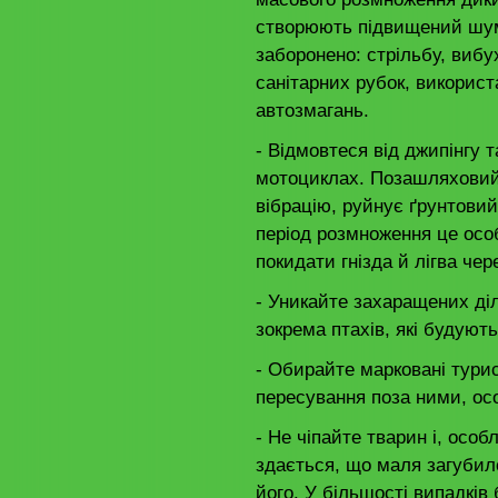
створюють підвищений шум 
заборонено: стрільбу, вибу
санітарних рубок, використ
автозмагань.
- Відмовтеся від джипінгу т
мотоциклах. Позашляховий
вібрацію, руйнує ґрунтовий
період розмноження це ос
покидати гнізда й лігва чер
- Уникайте захаращених діл
зокрема птахів, які будують
- Обирайте марковані тури
пересування поза ними, ос
- Не чіпайте тварин і, особ
здається, що маля загубил
його. У більшості випадків