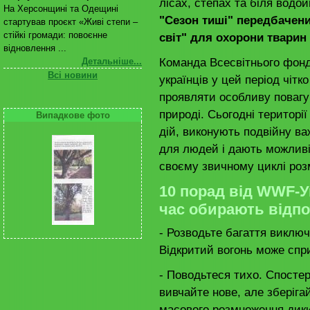
лісах, степах та біля водо
На Херсонщині та Одещині
"Сезон тиші" передбачен
стартував проєкт «Живі степи –
стійкі громади: повоєнне
світ" для охорони тварин
відновлення ...
Команда Всесвітнього фон
Детальніше...
Всі новини
українців у цей період чітк
проявляти особливу повагу
природі. Сьогодні території
Випадкове фото
дій, виконують подвійну в
для людей і дають можливі
своєму звичному циклі ро
10 порад від WWF-У
час обирають відпоч
- Розводьте багаття виключ
Відкритий вогонь може спри
- Поводьтеся тихо. Спостер
вивчайте нове, але зберіга
масового розмноження дики