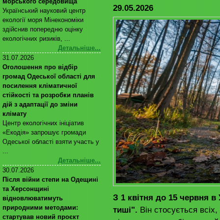
морського середовища
29.05.2026
Український науковий центр
екології моря Мінекономіки
здійснив попередню оцінку
екологічних ризиків, ...
Детальніше...
31.07.2026
Оголошення про відбір
громад Одеської області для
посилення кліматичної
стійкості та розробки планів
дій з адаптації до зміни
клімату
Центр екологічних ініціатив
«Екодія» запрошує громади
Одеської області взяти участь у
...
Детальніше...
30.07.2026
Після війни степи на Одещині
та Херсонщині
З 1 квітня до 15 червня в
відновлюватимуть
природними методами:
тиші".
Він стосується всіх,
стартував новий проєкт