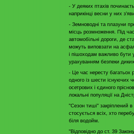
- У деяких птахів починаєт
наприкінці весни у них з'я
- Земноводні та плазуни п
місць розмноження. Під ча
автомобільні дороги, де с
можуть виповзати на асфаль
і пішоходам важливо бути
урахуванням безпеки дики
- Це час нересту багатьох 
одного із шести існуючих 
осетрових і єдиного прісно
локальні популяції на Дніст
"Сезон тиші" закріплений в 
стосується всіх, хто перебу
біля водойм.
"Відповідно до ст. 39 Зако