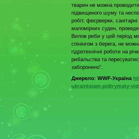
тварин не можна проводити
підвищеного шуму та несп
робіт, феєрверки, санітарн
маломірних суден, проведе
Вилов риби у цей період м
спінінгом з берега, не мож
гідротехнічні роботи на річ
рибальства та пересуватис
заборонено".
Джерело: WWF-Україна
ht
ukraintsiam-pidtrymaty-vi