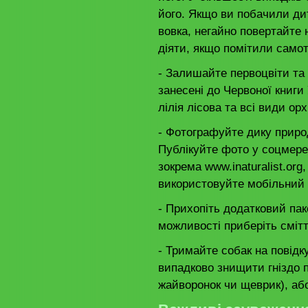
його. Якщо ви побачили ди
вовка, негайно повертайте
діяти, якщо помітили само
- Залишайте первоцвіти та і
занесені до Червоної книги
лілія лісова та всі види ор
- Фотографуйте дику приро
Публікуйте фото у соцмере
зокрема www.inaturalist.org
використовуйте мобільний 
- Прихопіть додатковий пак
можливості приберіть смітт
- Тримайте собак на повід
випадково знищити гніздо п
жайворонок чи щеврик), аб