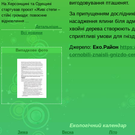
вигодовування пташенят.
На Херсонщині та Одещині
стартував проєкт «Живі степи –
За припущенням дослідників
стійкі громади: повоєнне
насадження ялини біля адм
відновлення ...
Детальніше...
хвойні дерева створюють 
Всі новини
сприятливі умови для гнізд
Джерело:
Еко.Район
https:
Випадкове фото
cornobili-znaisli-gnizdo-c
Екологічний календар
Зима
Весна
Літо