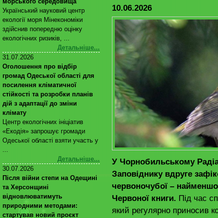
морського середовища
10.06.2026
Український науковий центр
екології моря Мінекономіки
здійснив попередню оцінку
екологічних ризиків, ...
Детальніше...
31.07.2026
Оголошення про відбір
громад Одеської області для
посилення кліматичної
стійкості та розробки планів
дій з адаптації до зміни
клімату
Центр екологічних ініціатив
«Екодія» запрошує громади
Одеської області взяти участь у
...
Детальніше...
У Чорнобильському Радіа
30.07.2026
Заповіднику вдруге зафі
Після війни степи на Одещині
червоночубої – найменшог
та Херсонщині
відновлюватимуть
Червоної книги.
Під час сп
природними методами:
який регулярно приносив ко
стартував новий проєкт