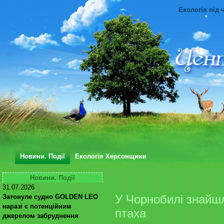
Екологія під 
Новини. Події
Екологія Херсонщини
Новини. Події
31.07.2026
У Чорнобилі знайшл
Затонуле судно GOLDEN LEO
наразі є потенційним
птаха
джерелом забруднення