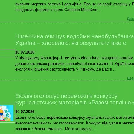
виявили мертвих осетрів і дельфіна. Про це на своїй сторінці у 
повідомив фермер із села Сливине Михайло ...
Дет
Німеччина очищує водойми нанобульбашка
Україна – хлорелою: які результати вже є
10.07.2026
У німецькому Франкфурті тестують біологічне очищення водойм
допомогою мікроорганізмів і нанобульбашок кисню. В Україні схо
екологічні рішення застосовують у Рівному, де Басів ...
Дет
Екодія оголошує переможців конкурсу
журналістських матеріалів «Разом тепліше
10.07.2026
Екодія оголошує переможців конкурсу журналістських матеріалі
енергоефективність багатоповерхівок. Конкурс відбувся в межах
кампанії «Разом тепліше». Мета конкурсу ...