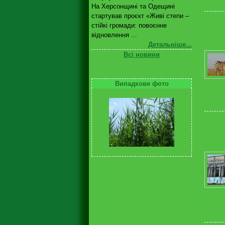
На Херсонщині та Одещині
стартував проєкт «Живі степи –
стійкі громади: повоєнне
відновлення ...
Детальніше...
Всі новини
Випадкове фото