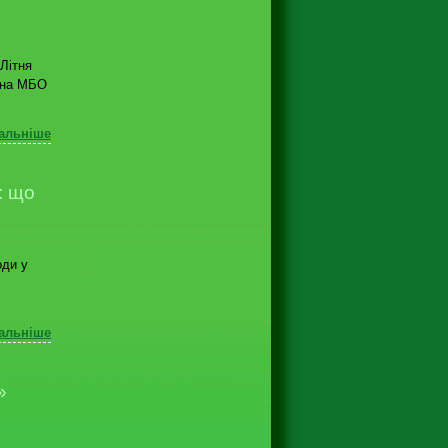
Літня
ана МБО
альніше
: що
оди у
альніше
»