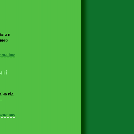
боти в
онних
альніше
ині
аїна під
—
альніше