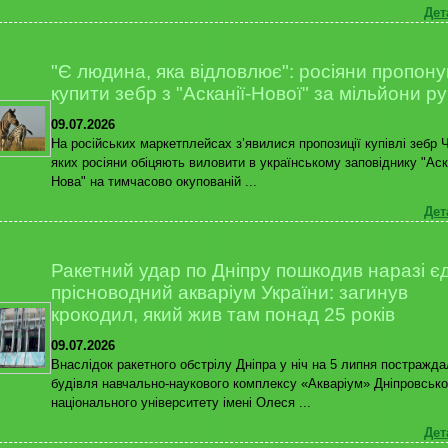
Дет
"Є людина, яка відловлює": росіяни пропон
купити зебр з "Асканії-Нової" за мільйони ру
09.07.2026
На російських маркетплейсах зʼявилися пропозиції купівлі зебр 
яких росіяни обіцяють виловити в українському заповіднику "Аск
Нова" на тимчасово окупованій ...
Дет
Ракетний удар по Дніпру пошкодив наразі є
прісноводний акваріум України: загинув
крокодил, який жив там понад 25 років
09.07.2026
Внаслідок ракетного обстрілу Дніпра у ніч на 5 липня постражд
будівля навчально-наукового комплексу «Акваріум» Дніпровсько
національного університету імені Олеся ...
Дет