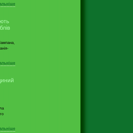
альніше
ують
блів
Чампана,
анія-
альніше
диний
ала
го
альніше