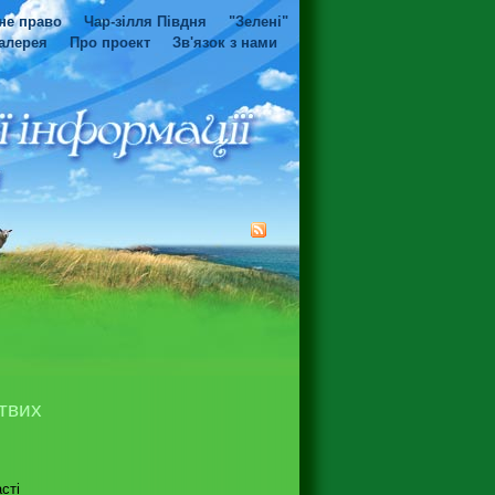
не право
Чар-зілля Півдня
"Зелені"
алерея
Про проект
Зв'язок з нами
твих
сті