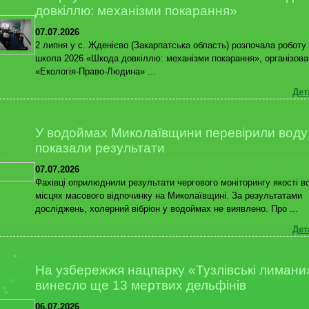
довкіллю: механізми покарання»
07.07.2026
2 липня у с. Жденієво (Закарпатська область) розпочала роботу 
школа 2026 «Шкода довкіллю: механізми покарання», організов
«Екологія-Право-Людина» ...
Дет
У водоймах Миколаївщини перевірили воду
показали результати
07.07.2026
Фахівці оприлюднили результати чергового моніторингу якості в
місцях масового відпочинку на Миколаївщині. За результатами
досліджень, холерний вібріон у водоймах не виявлено. Про ...
Дет
На узбережжя нацпарку «Тузлівські лимани
винесло ще 13 мертвих дельфінів
06.07.2026