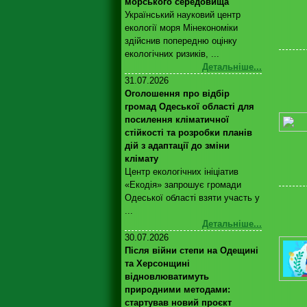
морського середовища
Український науковий центр
екології моря Мінекономіки
здійснив попередню оцінку
екологічних ризиків, ...
Детальніше...
31.07.2026
Оголошення про відбір
громад Одеської області для
посилення кліматичної
стійкості та розробки планів
дій з адаптації до зміни
клімату
Центр екологічних ініціатив
«Екодія» запрошує громади
Одеської області взяти участь у
...
Детальніше...
30.07.2026
Після війни степи на Одещині
та Херсонщині
відновлюватимуть
природними методами:
стартував новий проєкт