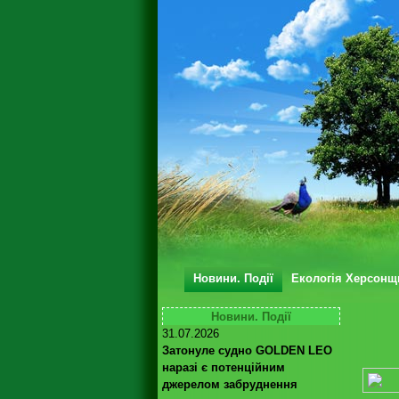
Новини. Події
Екологія Херсонщ
Новини. Події
31.07.2026
Затонуле судно GOLDEN LEO
наразі є потенційним
джерелом забруднення