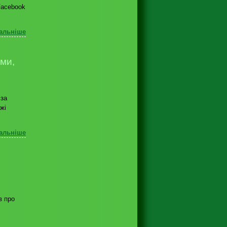
Facebook
альніше
ми,
 за
жі
альніше
»
в про