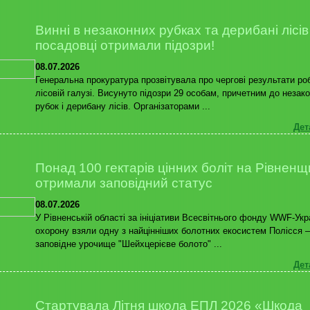
Винні в незаконних рубках та дерибані лісів
посадовці отримали підозри!
08.07.2026
Генеральна прокуратура прозвітувала про чергові результати ро
лісовій галузі. Висунуто підозри 29 особам, причетним до незак
рубок і дерибану лісів. Організаторами ...
Дет
Понад 100 гектарів цінних боліт на Рівненщ
отримали заповідний статус
08.07.2026
У Рівненській області за ініціативи Всесвітнього фонду WWF-Укр
охорону взяли одну з найцінніших болотних екосистем Полісся 
заповідне урочище "Шейхцерієве болото" ...
Дет
Стартувала Літня школа ЕПЛ 2026 «Шкода