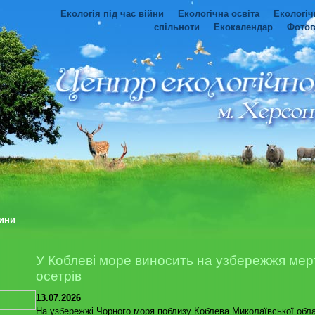
Екологія під час війни
Екологічна освіта
Екологіч
спільноти
Екокалендар
Фотог
ини
У Коблеві море виносить на узбережжя мер
осетрів
13.07.2026
На узбережжі Чорного моря поблизу Коблева Миколаївської обла