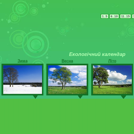
1..5
6..10
11..15
Екологічний календар
Зима
Весна
Літо