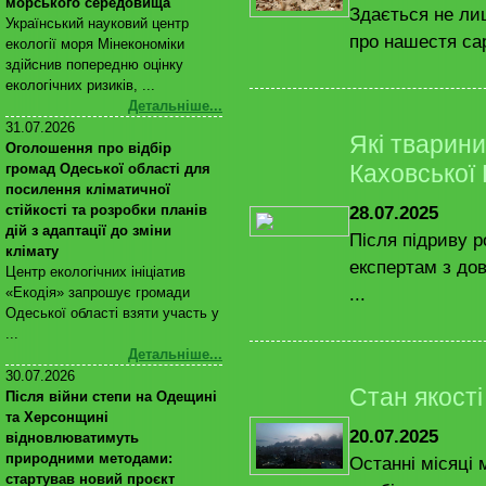
морського середовища
Здається не ли
Український науковий центр
про нашестя сар
екології моря Мінекономіки
здійснив попередню оцінку
екологічних ризиків, ...
Детальніше...
31.07.2026
Які тварини
Оголошення про відбір
Каховської
громад Одеської області для
посилення кліматичної
28.07.2025
стійкості та розробки планів
дій з адаптації до зміни
Після підриву 
клімату
експертам з дов
Центр екологічних ініціатив
...
«Екодія» запрошує громади
Одеської області взяти участь у
...
Детальніше...
30.07.2026
Стан якості
Після війни степи на Одещині
та Херсонщині
20.07.2025
відновлюватимуть
природними методами:
Останні місяці 
стартував новий проєкт