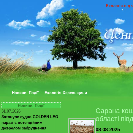
Екологія під 
Новини. Події
Екологія Херсонщини
Новини. Події
Сарана кош
31.07.2026
Затонуле судно GOLDEN LEO
області пів
наразі є потенційним
джерелом забруднення
08.08.2025