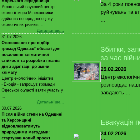
морського середовища
За 4 роки повн
Український науковий центр
руйнувань та вт
екології моря Мінекономіки
здійснив попередню оцінку
...
екологічних ризиків, ...
Детальніше...
31.07.2026
Оголошення про відбір
Збитки, за
громад Одеської області для
посилення кліматичної
за час війн
стійкості та розробки планів
дій з адаптації до зміни
25.02.2026
клімату
Центр екологічн
Центр екологічних ініціатив
розповідає наш
«Екодія» запрошує громади
Одеської області взяти участь у
завдають ...
...
Детальніше...
30.07.2026
Після війни степи на Одещині
та Херсонщині
Евакуація п
відновлюватимуть
природними методами:
24.02.2026
стартував новий проєкт