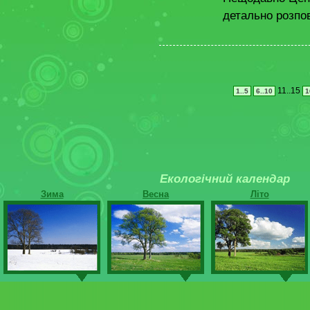
детально розпов
11..15
1..5
6..10
1
Екологічний календар
Зима
Весна
Літо