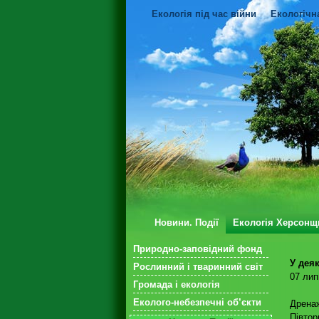
Екологія під час війни
Екологічн
Новини. Події
Екологія Херсонщ
Природно-заповідний фонд
У дея
Рослинний і тваринний світ
07 лип
Громада і екологія
Еколого-небезпечні об’єкти
Дренаж
Півтор