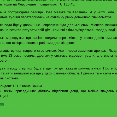
ь йшли на Херсонщині, повідомляє ТСН.16:45.
льше постраждали селища Нова Маячка та Каланчак. А у місті Гола 
льна вулиця перетворилась на суцільну річку довжиною півкілометра.
ги вода йде у двори, і це - справжня біда для місцевих. Місцева мешкан
на не встигає рятувати свій дім - глиняні стіни руйнуються, город у воді.
ські маршрутки, що раніше ходили через місто, у сезон дощів омина
нь, що створює великі проблеми для місцевих.
опадів вулиця надовго стає річкою. Усе – через засмічені дренажі. Люд
 вже 13 років поспіль. Дренажну систему відремонтували, але вистачи
овго.
увати воду з вулиці будуть ще три дні, кажуть комунальники. Проте пі
 та хати залишаються ще у двох районах області. Причина та ж сама – н
ні системи.
пондент ТСН Олена Ваніна
ри тисячі присадибних ділянок підтопили дощі, що майже тиждень
нщині
ло