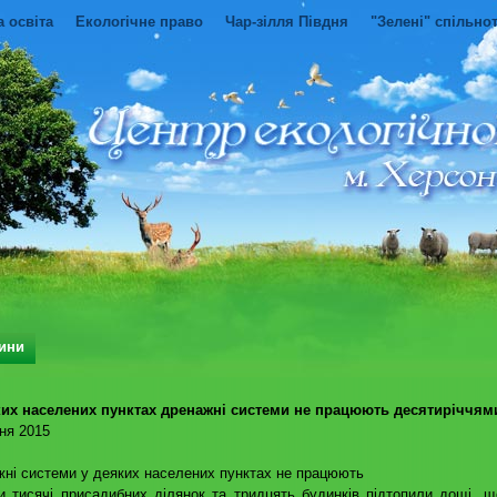
а освіта
Екологічне право
Чар-зілля Півдня
"Зелені" спільно
ини
ких населених пунктах дренажні системи не працюють десятиріччям
ня 2015
ні системи у деяких населених пунктах не працюють
и тисячі присадибних ділянок та тридцять будинків підтопили дощі, 