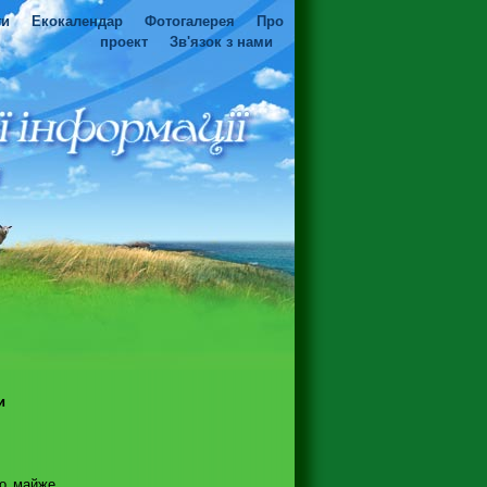
ти
Екокалендар
Фотогалерея
Про
проект
Зв'язок з нами
и
що майже