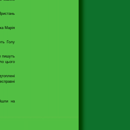
Пристань
ка Марія
ють Голу
и пишуть
ло цього
дтоплені
есправні
 йшли на