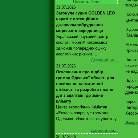
Новини. Події
тижден
31.07.2026
Затонуле судно GOLDEN LEO
Найбі
наразі є потенційним
центра
джерелом забруднення
З доро
морського середовища
Павлів
Український науковий центр
екології моря Мінекономіки
Міжмі
здійснив попередню оцінку
Приста
екологічних ризиків, ...
Після 
Детальніше...
скарги
31.07.2026
не над
Оголошення про відбір
громад Одеської області для
Відкач
посилення кліматичної
городи
стійкості та розробки планів
дренаж
дій з адаптації до зміни
клімату
Корес
Центр екологічних ініціатив
Півто
«Екодія» запрошує громади
Херсо
Одеської області взяти участь у
Джере
...
Детальніше...
30.07.2026