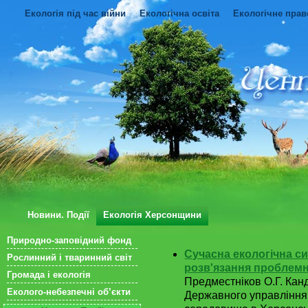
Екологія під час війни
Екологічна освіта
Екологічне прав
Новини. Події
Екологія Херсонщини
Природно-заповідний фонд
Сучасна екологічна с
Рослинний і тваринний світ
розв'язання проблемн
Громада і екологія
Предместніков О.Г. Кан
Еколого-небезпечні об’єкти
Державного управління