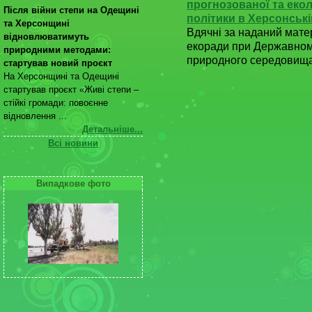
прогнозованої та еко
Після війни степи на Одещині
політики в Херсонськ
та Херсонщині
Вдячні за наданий матер
відновлюватимуть
екоради при Державном
природними методами:
природного середовища 
стартував новий проєкт
На Херсонщині та Одещині
стартував проєкт «Живі степи –
стійкі громади: повоєнне
відновлення ...
Детальніше...
Всі новини
Випадкове фото