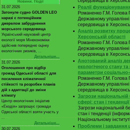
середовища в Херсонські
Новини. Події
Реалії функціонуванн
31.07.2026
Затонуле судно GOLDEN LEO
Романенко Г.М. Голова 
наразі є потенційним
Державному управлінні
джерелом забруднення
середовища в Херсонські
морського середовища
Аналіз розвитку проце
Український науковий центр
Херсонській області
екології моря Мінекономіки
Романенко Г.М. Голова 
здійснив попередню оцінку
Державному управлінні
екологічних ризиків, ...
середовища в Херсонські
Детальніше...
Анотований аналіз де
31.07.2026
екологічного стану та
Оголошення про відбір
параметри соціально-
громад Одеської області для
Романенко Г.М. Голова 
посилення кліматичної
Державному управлінні
стійкості та розробки планів
середовища в Херсонськ
дій з адаптації до зміни
клімату
Загрози національній 
Центр екологічних ініціатив
сфері: стан і тенденції
«Екодія» запрошує громади
Загрози національній бе
Одеської області взяти участь у
стан і тенденції (інфор
...
Національному інституті 
Детальніше...
Проблеми і завдання
30.07.2026