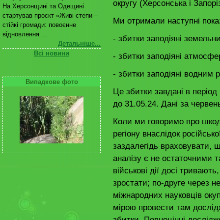
округу (Херсонська і Запорі
На Херсонщині та Одещині
стартував проєкт «Живі степи –
Ми отримали наступні пока
стійкі громади: повоєнне
відновлення ...
- збитки заподіяні земельн
Детальніше...
Всі новини
- збитки заподіяні атмосфе
- збитки заподіяні водним р
Випадкове фото
Це збитки завдані в період
до 31.05.24. Дані за черве
Коли ми говоримо про шкод
регіону внаслідок російсько
заздалегідь враховувати, щ
аналізу є не остаточними 
військові дії досі тривают
зростати; по-друге через н
міжнародних науковців оку
мірою провести там дослідж
збитки. Повноцінні дослідже