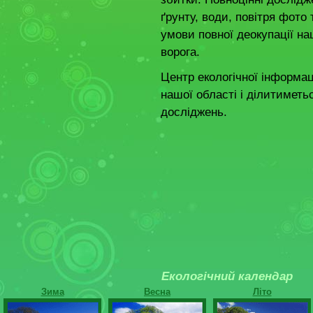
ґрунту, води, повітря фото
умови повної деокупації н
ворога.
Центр екологічної інформац
нашої області і ділитимет
досліджень.
Екологічний календар
Зима
Весна
Літо