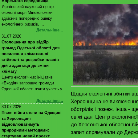
морського середовища
Український науковий центр
екології моря Мінекономіки
здійснив попередню оцінку
екологічних ризиків, ...
Детальніше...
31.07.2026
Оголошення про відбір
громад Одеської області для
посилення кліматичної
стійкості та розробки планів
дій з адаптації до зміни
клімату
Центр екологічних ініціатив
«Екодія» запрошує громади
Одеської області взяти участь у
Щодня екологічні збитки від
...
Херсонщина не виключення:
Детальніше...
30.07.2026
обстрілів і пожеж, інша - щ
Після війни степи на Одещині
свіжі дані Центр екологічн
та Херсонщині
до Херсонської обласної ві
відновлюватимуть
природними методами:
запит спрямували до Держав
стартував новий проєкт