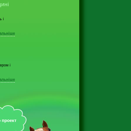
щині
ь і
альніше
ером і
альніше
 проект