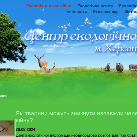
Екологія під час війни
Екологічна освіта
Екологіч
спільноти
Екокалендар
Фотог
ини
Які тварини можуть зникнути назавжди чер
війну?
28.08.2024
Центр екологічної інформації неодноразово розповідав про брат