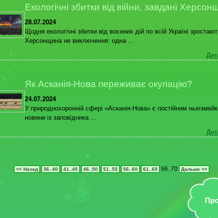
Екологічні збитки від війни, завдані Херсон
28.07.2024
Щодня екологічні збитки від воєнних дій по всій Україні зростают
Херсонщина не виключення: одна ...
Дет
Як Асканія-Нова переживає окупацію?
24.07.2024
У природоохоронній сфері «Асканія-Нова» є постійним ньюзмейк
новини із заповідника ...
Дет
66..70
<< Назад
36..40
41..45
46..50
51..55
56..60
61..65
Дальше >>
Про