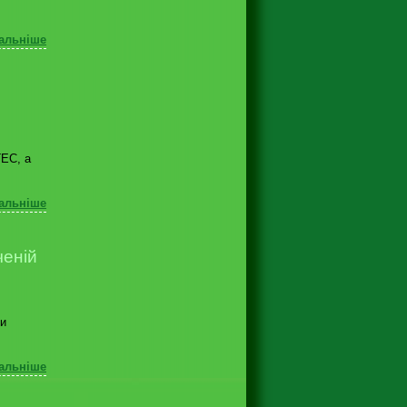
альніше
ГЕС, а
альніше
ченій
ни
альніше