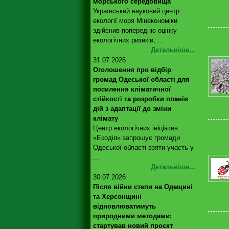
морського середовища
Український науковий центр
екології моря Мінекономіки
здійснив попередню оцінку
екологічних ризиків, ...
Детальніше...
31.07.2026
Оголошення про відбір
громад Одеської області для
посилення кліматичної
стійкості та розробки планів
дій з адаптації до зміни
клімату
Центр екологічних ініціатив
«Екодія» запрошує громади
Одеської області взяти участь у
...
Детальніше...
30.07.2026
Після війни степи на Одещині
та Херсонщині
відновлюватимуть
природними методами:
стартував новий проєкт