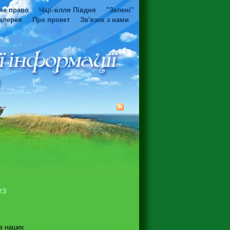
не право
Чар-зілля Півдня
"Зелені"
алерея
Про проект
Зв'язок з нами
ез
ів наших