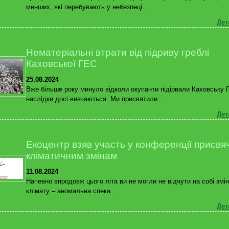
менших, які перебувають у небезпеці ...
Дет
Нематеріальні втрати від підриву греблі
Каховської ГЕС
25.08.2024
Вже більше року минуло відколи окупанти підірвали Каховську 
наслідки досі вивчаються. Ми присвятили ...
Дет
Екоцентр взяв участь у конференції присвя
кліматичним змінам
11.08.2024
Напевно впродовж цього літа ви не могли не відчути на собі змі
клімату – аномальна спека ...
Дет