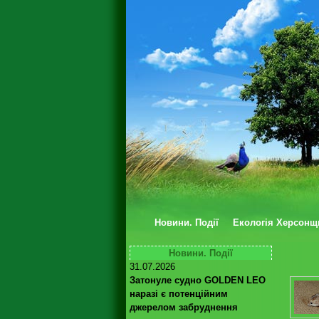
Новини. Події
Екологія Херсонщ
Новини. Події
31.07.2026
Затонуле судно GOLDEN LEO
наразі є потенційним
джерелом забруднення