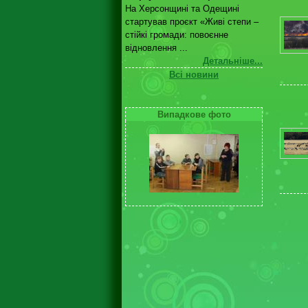
На Херсонщині та Одещині
стартував проєкт «Живі степи –
стійкі громади: повоєнне
відновлення ...
Детальніше...
Всі новини
Випадкове фото