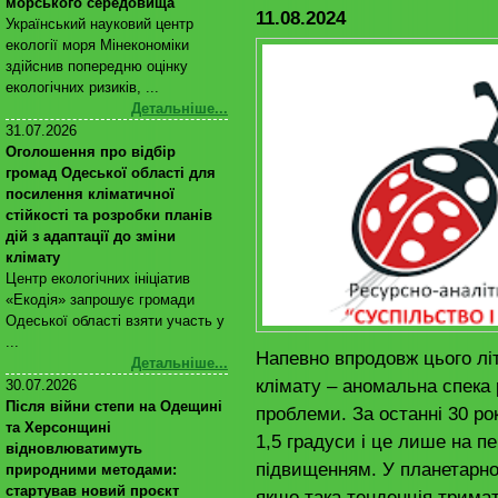
морського середовища
11.08.2024
Український науковий центр
екології моря Мінекономіки
здійснив попередню оцінку
екологічних ризиків, ...
Детальніше...
31.07.2026
Оголошення про відбір
громад Одеської області для
посилення кліматичної
стійкості та розробки планів
дій з адаптації до зміни
клімату
Центр екологічних ініціатив
«Екодія» запрошує громади
Одеської області взяти участь у
...
Напевно впродовж цього літ
Детальніше...
клімату – аномальна спека 
30.07.2026
Після війни степи на Одещині
проблеми. За останні 30 ро
та Херсонщині
1,5 градуси і це лише на 
відновлюватимуть
підвищенням. У планетарно
природними методами:
стартував новий проєкт
якщо така тенденція трима