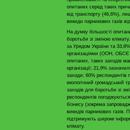
опитаних серед таких прич
від транспорту (46,6%), л
викиди парникових газів ві
На думку більшості опитан
боротьби зі зміною клімату
за Урядом України та 33,8
організаціями (ООН, ОБСЄ 
опитаних, таких заходів ма
організації; 21,9% зазначи
заходи; 60% респондентів 
екологічний громадський тр
заходів для боротьби зі змі
респондентів погоджуються
бізнесу (зокрема запровад
викидів парникових газів. П
підтримують широке інформ
клімату.