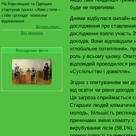
На Херсонщині та Одещині
буде не переливки.
стартував проєкт «Живі степи –
стійкі громади: повоєнне
Днями відбулася онлайн-ко
відновлення ...
дослідження про ставлення 
Детальніше...
дослідженні взяло участь 200
Всі новини
доходів. Вони відповідали н
«глобальне потепління», п
Випадкове фото
роль у всьому цьому. Опит
відповідей проводилося ре
«Суспільство і довкілля».
Згідно з опитуванням ми д
від освіти чи рівня доходів
Ця загроза сприймається с
Старших людей кліматичні 
молодь. Більшість респонд
причинами зміни клімату є 
вирубування лісів (58,1%), 
промисловості та енергети