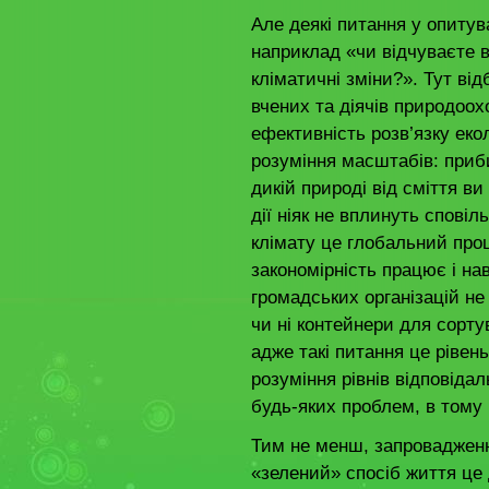
Але деякі питання у опиту
наприклад «чи відчуваєте в
кліматичні зміни?». Тут ві
вчених та діячів природоо
ефективність розв’язку еко
розуміння масштабів: приб
дикій природі від сміття в
дії ніяк не вплинуть спові
клімату це глобальний про
закономірність працює і нав
громадських організацій н
чи ні контейнери для сорту
адже такі питання це рівен
розуміння рівнів відповіда
будь-яких проблем, в тому 
Тим не менш, запровадження
«зелений» спосіб життя це