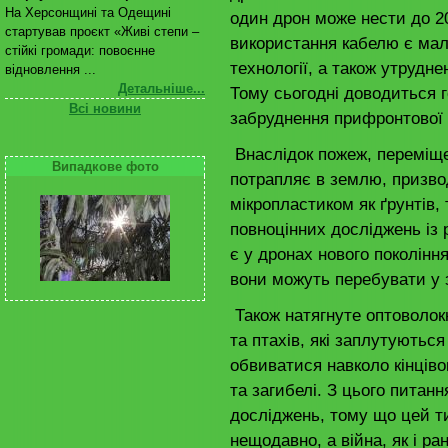
На Херсонщині та Одещині
один дрон може нести до 2
стартував проєкт «Живі степи –
використання кабелю є мал
стійкі громади: повоєнне
технології, а також утрудн
відновлення ...
Детальніше...
Тому сьогодні доводиться 
Всі новини
забруднення прифронтової л
Внаслідок пожеж, переміще
Випадкове фото
потрапляє в землю, призво
мікропластиком як ґрунтів,
повноцінних досліджень із 
є у дронах нового поколінн
вони можуть перебувати у з
Також натягнуте оптоволок
та птахів, які заплутуютьс
обвиватися навколо кінців
та загибелі. З цього питан
досліджень, тому що цей т
нещодавно, а війна, як і ра