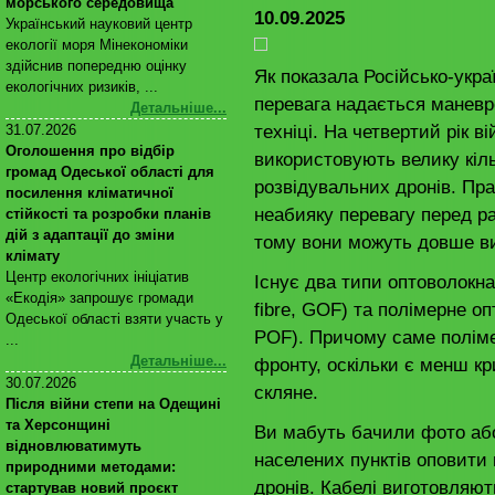
морського середовища
10.09.2025
Український науковий центр
екології моря Мінекономіки
здійснив попередню оцінку
Як показала Російсько-украї
екологічних ризиків, ...
перевага надається маневр
Детальніше...
техніці. На четвертий рік ві
31.07.2026
Оголошення про відбір
використовують велику кіль
громад Одеської області для
розвідувальних дронів. Пра
посилення кліматичної
неабияку перевагу перед р
стійкості та розробки планів
дій з адаптації до зміни
тому вони можуть довше ви
клімату
Центр екологічних ініціатив
Існує два типи оптоволокна
«Екодія» запрошує громади
fibre, GOF) та полімерне опт
Одеської області взяти участь у
POF). Причому саме поліме
...
Детальніше...
фронту, оскільки є менш кр
30.07.2026
скляне.
Після війни степи на Одещині
та Херсонщині
Ви мабуть бачили фото або
відновлюватимуть
населених пунктів оповити
природними методами:
дронів. Кабелі виготовляют
стартував новий проєкт