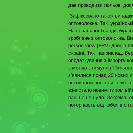
дає проводити польові дос
Зафіксовано також випадки
оптоволокна. Так, українські
Національної Гвардії Украї
зроблене з оптоволокна. Вир
person-view (FPV) дронів пл
Україні. Так, наприклад, В
оподаткування з імпорту к
з метою стимуляції їхнього
з’явилися понад 20 нових с
оптоволоконною системою 
вже стало новим типом вій
раніше не було. Зокрема, 
потерпають від кабелів опт