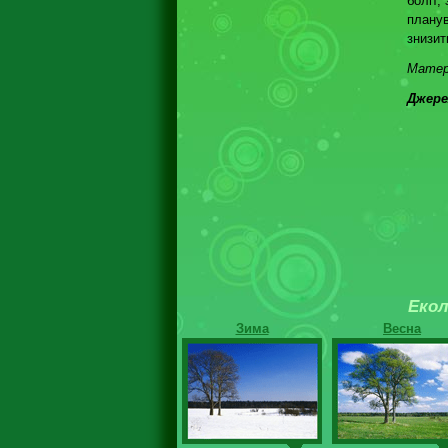
боліт,
планув
знизит
Матері
Джерел
Екол
Зима
Весна