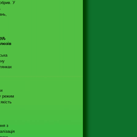
обрив. У
а
ань,
уд,
шлюзів
ська
кну
ілянках
ми
 у режим
якість
ння з
алізація