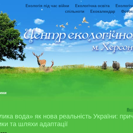
Екологія під час війни
Екологічна освіта
Екологіч
спільноти
Екокалендар
Фотог
ини
Вс
лика вода» як нова реальність України: при
ики та шляхи адаптації