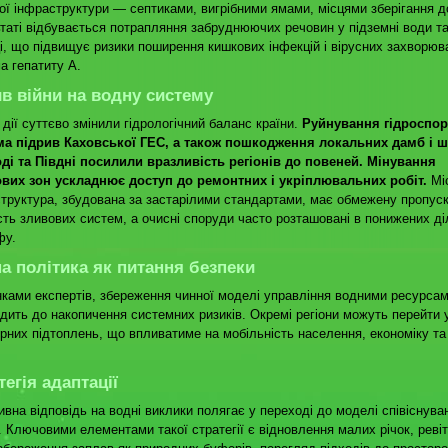
ої інфраструктури — септиками, вигрібними ямами, місцями зберігання д
таті відбувається потрапляння забруднюючих речовин у підземні води т
і, що підвищує ризики поширення кишкових інфекцій і вірусних захворюв
а гепатиту А.
в війни на водну систему
 дії суттєво змінили гідрологічний баланс країни.
Руйнування гідроспор
ма підрив Каховської ГЕС, а також пошкодження локальних дамб і 
ді та Півдні посилили вразливість регіонів до повеней. Мінування
ових зон ускладнює доступ до ремонтних і укріплювальних робіт.
Мі
труктура, збудована за застарілими стандартами, має обмежену пропус
сть зливових систем, а очисні споруди часто розташовані в понижених д
фу.
а політика як питання безпеки
нками експертів, збереження чинної моделі управління водними ресурса
дить до накопичення системних ризиків. Окремі регіони можуть перейти
рних підтоплень, що впливатиме на мобільність населення, економіку та 
тегія адаптації
вна відповідь на водні виклики полягає у переході до моделі співіснува
 Ключовими елементами такої стратегії є відновлення малих річок, ревіт