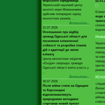
морського середовища
02.03.
Український науковий центр
екології моря Мінекономіки
Клімат
здійснив попередню оцінку
води в
екологічних ризиків, ...
транс
Детальніше...
сезонн
31.07.2026
водних
Оголошення про відбір
Нова
громад Одеської області для
посилення кліматичної
Україн
стійкості та розробки планів
змінюю
дій з адаптації до зміни
період
клімату
за кор
Центр екологічних ініціатив
переду
«Екодія» запрошує громади
протяг
Одеської області взяти участь у
режим 
...
Детальніше...
Юлія
30.07.2026
«
Украї
Після війни степи на Одещині
Великі
та Херсонщині
ставле
відновлюватимуть
віднов
природними методами:
співіс
стартував новий проєкт