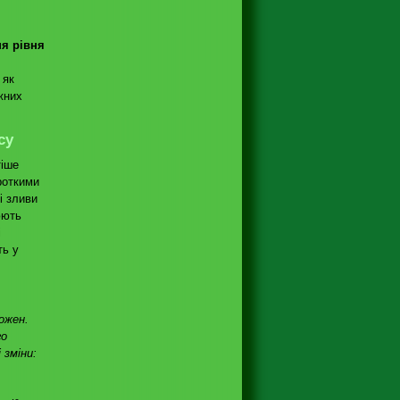
я рівня
 як
жних
су
тіше
роткими
і зливи
юють
і
ть у
ожен.
го
 зміни: