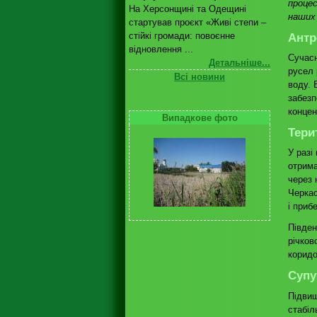
процес
На Херсонщині та Одещині
наших 
стартував проєкт «Живі степи –
стійкі громади: повоєнне
А
нтр
відновлення ...
Сучасн
Детальніше...
русел 
Всі новини
воду. 
забезп
концен
Випадкове фото
Тери
У разі
отрима
через 
Черкас
і приб
Півден
річков
коридо
Супу
Підвищ
стабіл