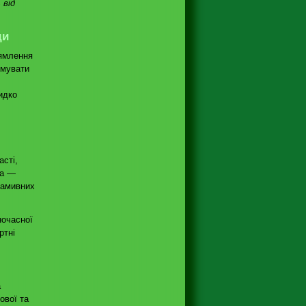
 від
ди
рямлення
имувати
идко
асті,
ра —
намивних
ночасної
ртні
а
ової та