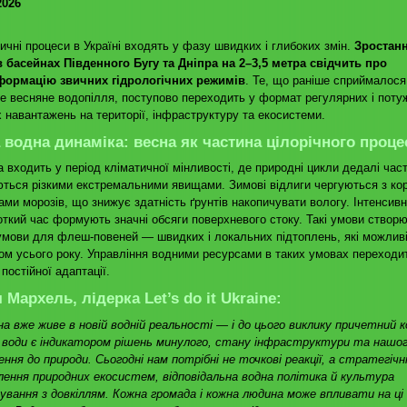
2026
ичні процеси в Україні входять у фазу швидких і глибоких змін.
Зростанн
 басейнах Південного Бугу та Дніпра на 2–3,5 метра свідчить про
формацію звичних гідрологічних режимів
. Те, що раніше сприймалося
е весняне водопілля, поступово переходить у формат регулярних і поту
 навантажень на території, інфраструктуру та екосистеми.
 водна динаміка: весна як частина цілорічного проце
а входить у період кліматичної мінливості, де природні цикли дедалі час
ться різкими екстремальними явищами. Зимові відлиги чергуються з ко
ами морозів, що знижує здатність ґрунтів накопичувати вологу. Інтенсивн
откий час формують значні обсяги поверхневого стоку. Такі умови створ
мови для флеш-повеней — швидких і локальних підтоплень, які можлив
ом усього року. Управління водними ресурсами в таких умовах переходи
постійної адаптації.
 Мархель, лідерка Let’s do it Ukraine:
на вже живе в новій водній реальності — і до цього виклику причетний к
 води є індикатором рішень минулого, стану інфраструктури та нашо
ння до природи. Сьогодні нам потрібні не точкові реакції, а стратегічні
лення природних екосистем, відповідальна водна політика й культура
нування з довкіллям. Кожна громада і кожна людина може впливати на ці