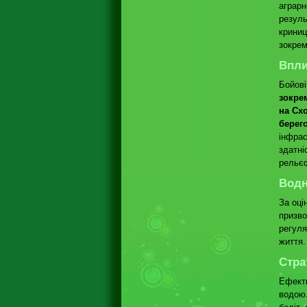
аграрн
резуль
криниц
зокрем
Впли
Бойові
зокре
на Схо
берег
інфрас
здатні
рельє
Водн
За оці
призво
регуля
життя.
Стра
Ефекти
водою.