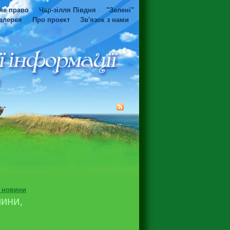
не право
Чар-зілля Півдня
"Зелені"
алерея
Про проект
Зв'язок з нами
і новини
чини,