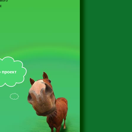
ового
є
 проект