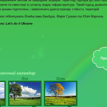
 збереження заплав як природних буферів, перегляд підходів до простор
ання та інвестиції в сучасну водну інфраструктуру. Такий підхід дозволя
и ризики підтоплень і забезпечити довгострокову стійкість територій.
ал підготували Владислава Бандура, Марія Сурова та Юлія Мархель.
о: Let's do it Ukraine
Про
огічний календар
Літо
Осінь