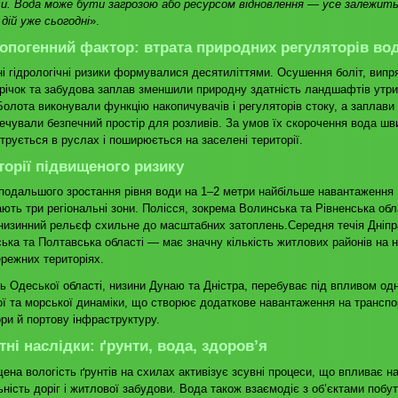
и. Вода може бути загрозою або ресурсом відновлення — усе залежить
дій уже сьогодні
».
опогенний фактор: втрата природних регуляторів во
і гідрологічні ризики формувалися десятиліттями. Осушення боліт, вип
річок та забудова заплав зменшили природну здатність ландшафтів утр
Болота виконували функцію накопичувачів і регуляторів стоку, а заплави
ечували безпечний простір для розливів. За умов їх скорочення вода шв
трується в руслах і поширюється на заселені території.
торії підвищеного ризику
 подальшого зростання рівня води на 1–2 метри найбільше навантаження
ють три регіональні зони. Полісся, зокрема Волинська та Рівненська обл
низинний рельєф схильне до масштабних затоплень.Середня течія Дніп
ька та Полтавська області — має значну кількість житлових районів на 
ережних територіях.
ь Одеської області, низини Дунаю та Дністра, перебуває під впливом од
ої та морської динаміки, що створює додаткове навантаження на транспо
ри й портову інфраструктуру.
тні наслідки: ґрунти, вода, здоров’я
ена вологість ґрунтів на схилах активізує зсувні процеси, що впливає н
ьність доріг і житлової забудови. Вода також взаємодіє з об’єктами побут