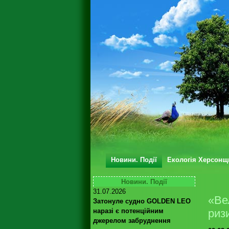
Новини. Події
Екологія Херсонщ
Новини. Події
31.07.2026
«Ве
Затонуле судно GOLDEN LEO
наразі є потенційним
риз
джерелом забруднення