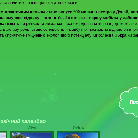
а визначити ключові ділянки для охорони.
м практичним кроком стане випуск 500 мальків осетра у Дунай, ви
ському розпліднику
. Також в Україні створять
першу мобільну лабора
осліджень на річках та лиманах
. Транскордонна співпраця, де кожна кр
ає важливу роль, стане основою для майбутніх програм із відновлення ри
 та сприятиме зміцненню екологічного потенціалу Миколаєва й України за
Про
огічний календар
Літо
Осінь