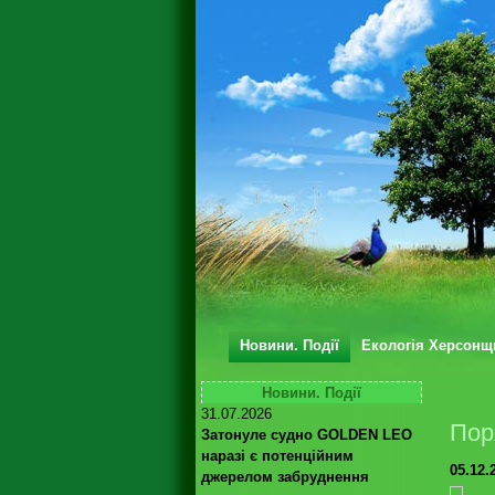
Новини. Події
Екологія Херсонщ
Новини. Події
31.07.2026
Пор
Затонуле судно GOLDEN LEO
наразі є потенційним
05.12.
джерелом забруднення