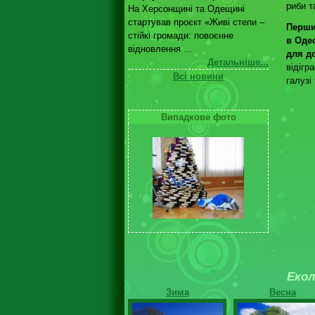
риби т
На Херсонщині та Одещині
стартував проєкт «Живі степи –
Перши
стійкі громади: повоєнне
в Оде
відновлення ...
для д
Детальніше...
відігр
Всі новини
галузі
Випадкове фото
Екол
Зима
Весна