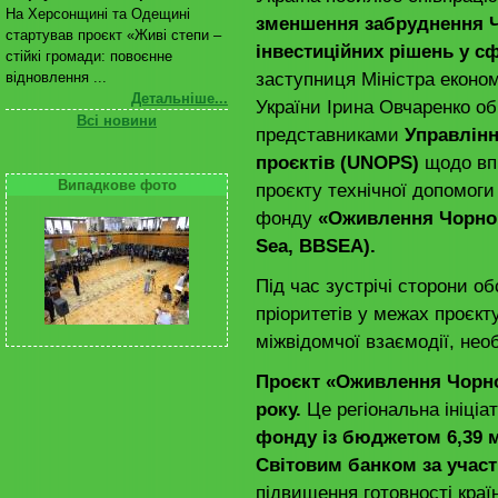
На Херсонщині та Одещині
зменшення забруднення Ч
стартував проєкт «Живі степи –
інвестиційних рішень у с
стійкі громади: повоєнне
заступниця Міністра економ
відновлення ...
Детальніше...
України Ірина Овчаренко обг
Всі новини
представниками
Управлін
проєктів (UNOPS)
щодо впр
Випадкове фото
проєкту технічної допомоги
фонду
«Оживлення Чорного
Sea, BBSEA).
Під час зустрічі сторони 
пріоритетів у межах проєкту
міжвідомчої взаємодії, необ
Проєкт «Оживлення Чорног
року.
Це регіональна ініці
фонду із бюджетом 6,39 
Світовим банком за учас
підвищення готовності краї