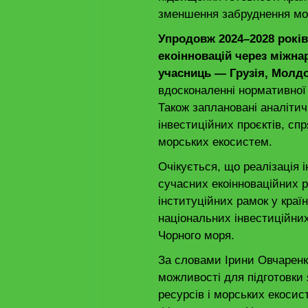
зменшення забруднення мо
Упродовж 2024–2028 рокі
екоінновацій через міжнар
учасниць — Грузія, Молдо
вдосконаленні нормативної 
Також заплановані аналітич
інвестиційних проєктів, с
морських екосистем.
Очікується, що реалізація
сучасних екоінноваційних 
інституційних рамок у краї
національних інвестиційни
Чорного моря.
За словами Ірини Овчаренко
можливості для підготовки 
ресурсів і морських екосис