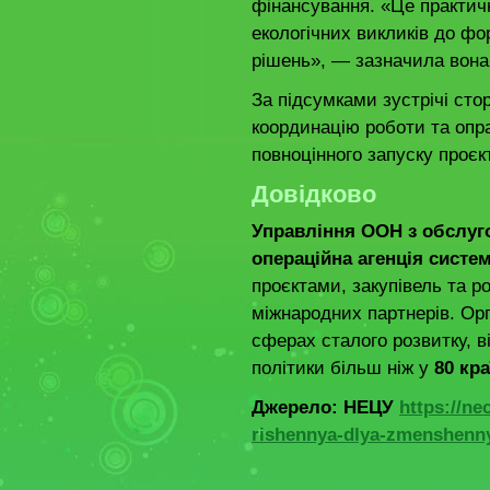
фінансування. «Це практич
екологічних викликів до фо
рішень», — зазначила вона
За підсумками зустрічі ст
координацію роботи та опр
повноцінного запуску проєкт
Довідково
Управління ООН з обслуг
операційна агенція сист
проєктами, закупівель та р
міжнародних партнерів. Орг
сферах сталого розвитку, в
політики більш ніж у
80 кра
Джерело: НЕЦУ
https://ne
rishennya-dlya-zmenshenn