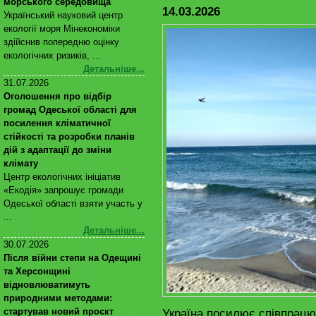
морського середовища
14.03.2026
Український науковий центр
екології моря Мінекономіки
здійснив попередню оцінку
екологічних ризиків, ...
Детальніше...
31.07.2026
Оголошення про відбір
громад Одеської області для
посилення кліматичної
стійкості та розробки планів
дій з адаптації до зміни
клімату
Центр екологічних ініціатив
«Екодія» запрошує громади
Одеської області взяти участь у
...
Детальніше...
30.07.2026
Після війни степи на Одещині
та Херсонщині
відновлюватимуть
природними методами:
Україна посилює співпрац
стартував новий проєкт