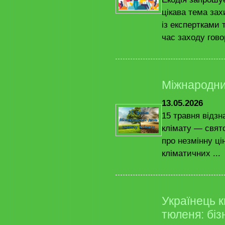
цікава тема зах
із експертками 
час заходу гово
Міжнародни
13.05.2026
15 травня відз
клімату — свято
про незмінну ці
кліматичних ...
Українець к
тюленя: бі