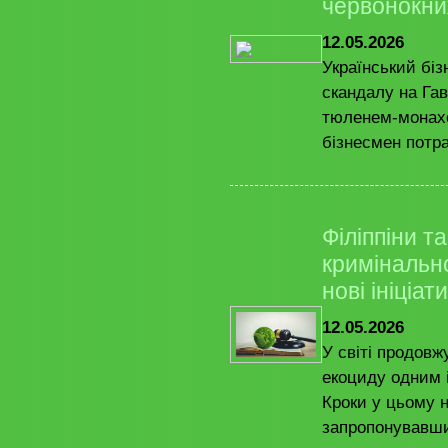
червонокни
12.05.2026
Український біз
скандалу на Гав
тюленем-монахо
бізнесмен потра
Філіппіни т
кримінальн
нові ініціа
12.05.2026
У світі продовж
екоциду одним і
Кроки у цьому н
запропонувавши