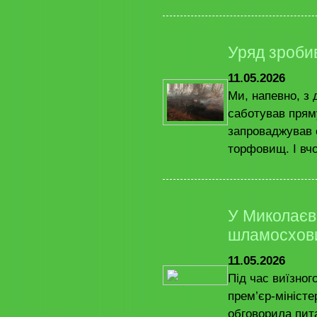
Уряд зроби
11.05.2026
Ми, напевно, з 
саботував прям
запроваджував 
торфовищ. І вчо
У Миколаєві
шламосхов
11.05.2026
Під час виїзног
прем’єр-мініст
обговорила пит