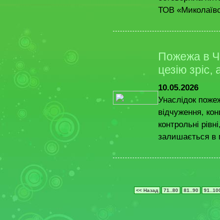
ТОВ «Миколаївс
Пожежа в Чо
цезію зріс,
10.05.2026
Унаслідок пожеж
відчуження, ко
контрольні рівн
залишається в 
<< Назад
71..80
81..90
91..10