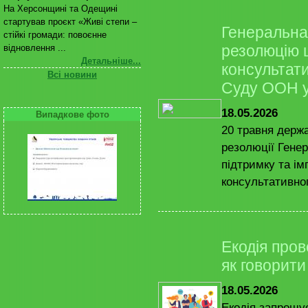
На Херсонщині та Одещині
стартував проєкт «Живі степи –
Генеральна
стійкі громади: повоєнне
резолюцію 
відновлення ...
Детальніше...
консультат
Всі новини
Суду ООН у
18.05.2026
Випадкове фото
20 травня держ
резолюції Гене
підтримку та ім
консультативног
Екодія пров
як говорити
18.05.2026
Екодія запрошує