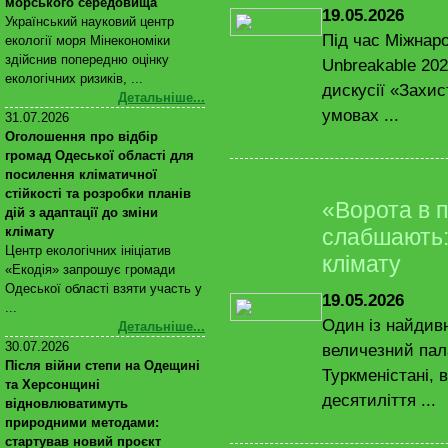
морського середовища
19.05.2026
Український науковий центр
Під час Міжнар
екології моря Мінекономіки
здійснив попередню оцінку
Unbreakable 202
екологічних ризиків, ...
дискусії «Захис
Детальніше...
умовах ...
31.07.2026
Оголошення про відбір
громад Одеської області для
посилення кліматичної
стійкості та розробки планів
«Ворота в п
дій з адаптації до зміни
клімату
слабшають:
Центр екологічних ініціатив
клімату
«Екодія» запрошує громади
Одеської області взяти участь у
19.05.2026
...
Один із найдив
Детальніше...
30.07.2026
величезний пал
Після війни степи на Одещині
Туркменістані, 
та Херсонщині
десятиліття ...
відновлюватимуть
природними методами:
стартував новий проєкт