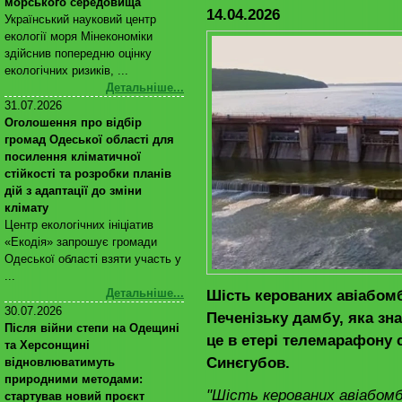
морського середовища
14.04.2026
Український науковий центр
екології моря Мінекономіки
здійснив попередню оцінку
екологічних ризиків, ...
Детальніше...
31.07.2026
Оголошення про відбір
громад Одеської області для
посилення кліматичної
стійкості та розробки планів
дій з адаптації до зміни
клімату
Центр екологічних ініціатив
«Екодія» запрошує громади
Одеської області взяти участь у
...
Шість керованих авіабомб
Детальніше...
30.07.2026
Печенізьку дамбу, яка зна
Після війни степи на Одещині
це в етері телемарафону 
та Херсонщині
Синєгубов.
відновлюватимуть
природними методами:
"Шість керованих авіабомб
стартував новий проєкт