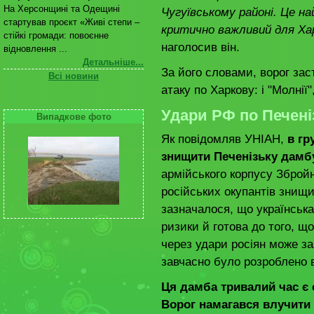
На Херсонщині та Одещині
Чугуївському районі. Це н
стартував проєкт «Живі степи –
критично важливий для Харк
стійкі громади: повоєнне
наголосив він.
відновлення ...
Детальніше...
За його словами, ворог за
Всі новини
атаку по Харкову: і "Молнії"
Удари РФ по Печені
Випадкове фото
Як повідомляв УНІАН,
в гр
знищити Печенізьку дамб
армійського корпусу Зброй
російських окупантів знищи
зазначалося, що українськ
ризики й готова до того, щ
через удари росіян може з
завчасно було розроблено в
Ця дамба тривалий час є 
Ворог намагався влучити 