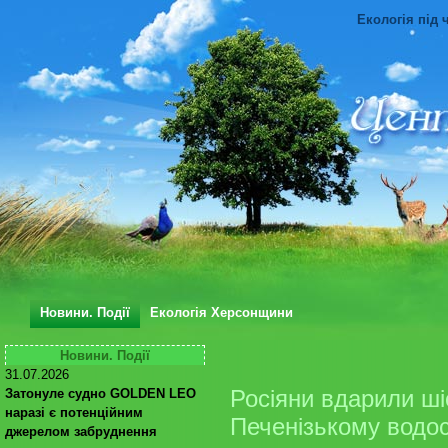
Екологія під 
Новини. Події
Екологія Херсонщини
Новини. Події
31.07.2026
Росіяни вдарили ш
Затонуле судно GOLDEN LEO
наразі є потенційним
Печенізькому водо
джерелом забруднення