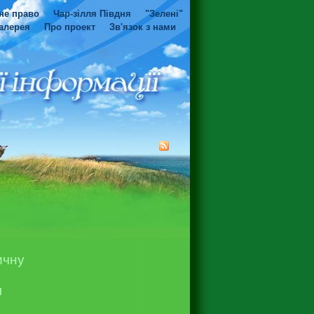
не право
Чар-зілля Півдня
"Зелені"
алерея
Про проект
Зв'язок з нами
ичну
м