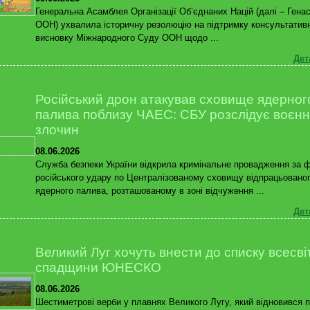
Генеральна Асамблея Організації Об’єднаних Націй (далі – Гена
ООН) ухвалила історичну резолюцію на підтримку консультатив
висновку Міжнародного Суду ООН щодо ...
Дет
Російський дрон атакував сховище ядерног
палива поблизу ЧАЕС: СБУ розслідує воєн
злочин
08.06.2026
Служба безпеки України відкрила кримінальне провадження за 
російського удару по Централізованому сховищу відпрацьовано
ядерного палива, розташованому в зоні відчуження ...
Дет
Великий Луг хочуть внести до списку всесві
спадщини ЮНЕСКО
08.06.2026
Шестиметрові верби у плавнях Великого Лугу, який відновився п