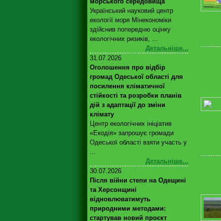
морського середовища
Український науковий центр
екології моря Мінекономіки
здійснив попередню оцінку
екологічних ризиків, ...
Детальніше...
31.07.2026
Оголошення про відбір
громад Одеської області для
посилення кліматичної
стійкості та розробки планів
дій з адаптації до зміни
клімату
Центр екологічних ініціатив
«Екодія» запрошує громади
Одеської області взяти участь у
...
Детальніше...
30.07.2026
Після війни степи на Одещині
та Херсонщині
відновлюватимуть
природними методами:
стартував новий проєкт