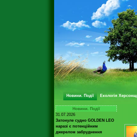
Новини. Події
Екологія Херсонщ
Новини. Події
31.07.2026
Затонуле судно GOLDEN LEO
наразі є потенційним
джерелом забруднення