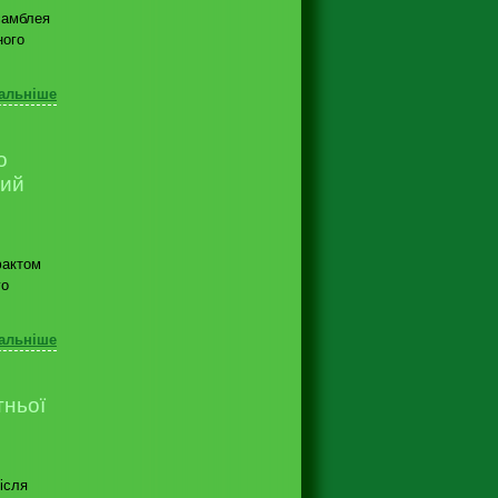
самблея
ного
альніше
о
ний
фактом
го
альніше
тньої
ісля