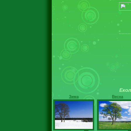
Екол
Зима
Весна