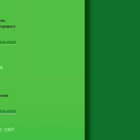
ни,
етрового
альніше
а
ічних
альніше
 світ