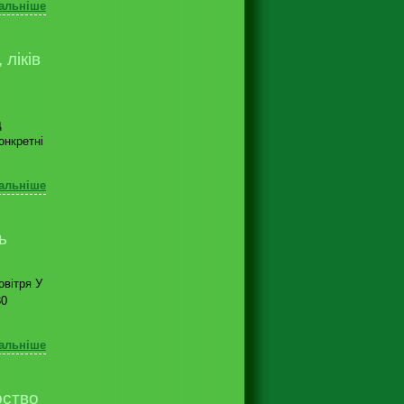
альніше
ліків
д
онкретні
альніше
ь
овітря У
30
альніше
рство