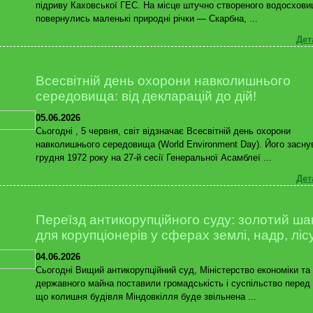
підриву Каховської ГЕС. На місце штучно створеного водосхов
повернулись маленькі природні річки — Скарбна, ...
Дет
Всесвітній день охорони навколишнього
середовища: від декларацій до дій!
05.06.2026
Сьогодні , 5 червня, світ відзначає Всесвітній день охорони
навколишнього середовища (World Environment Day). Його засну
грудня 1972 року на 27-й сесії Генеральної Асамблеї ...
Дет
Переїзд антикорупційного суду: золотий ша
для корупціонерів у сферах землі, надр, ліс
04.06.2026
Сьогодні Вищий антикорупційний суд, Міністерство економіки та
державного майна поставили громадськість і суспільство перед
що колишня будівля Міндовкілля буде звільнена ...