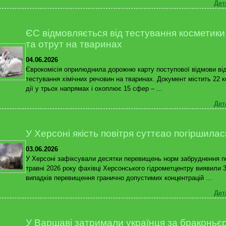
Дет
ЄС відмовляється від тестування косметики, 
та отрут на тваринах
04.06.2026
Єврокомісія оприлюднила дорожню карту поступової відмови ві
тестування хімічних речовин на тваринах. Документ містить 22 к
дії у трьох напрямах і охоплює 15 сфер – ...
Дет
У Херсоні якість повітря суттєао погіршилас
03.06.2026
У Херсоні зафіксували десятки перевищень норм забруднення п
травні 2026 року фахівці Херсонського гідрометцентру виявили 
випадків перевищення гранично допустимих концентрацій ...
Дет
У Варшаві затримали українця за браконьє