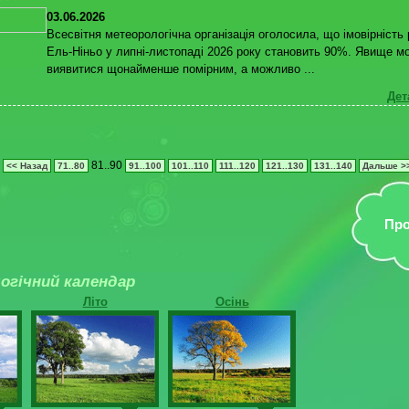
03.06.2026
Всесвітня метеорологічна організація оголосила, що імовірність
Ель-Ніньо у липні-листопаді 2026 року становить 90%. Явище м
виявитися щонайменше помірним, а можливо ...
Дет
81..90
<< Назад
71..80
91..100
101..110
111..120
121..130
131..140
Дальше >
Про
огічний календар
Літо
Осінь