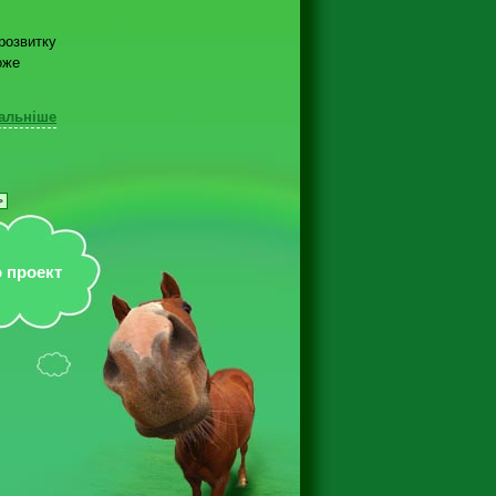
 розвитку
оже
альніше
>
 проект