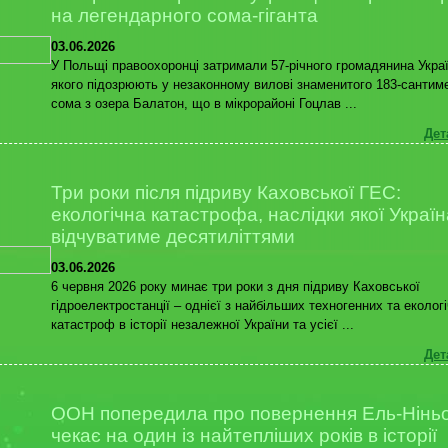
на легендарного сома-гіганта
03.06.2026
У Польщі правоохоронці затримали 57-річного громадянина Украї
якого підозрюють у незаконному вилові знаменитого 183-сантим
сома з озера Балатон, що в мікрорайоні Гоцлав ...
Дет
Три роки після підриву Каховської ГЕС:
екологічна катастрофа, наслідки якої Україн
відчуватиме десятиліттями
03.06.2026
6 червня 2026 року минає три роки з дня підриву Каховської
гідроелектростанції – однієї з найбільших техногенних та еколог
катастроф в історії незалежної України та усієї ...
Дет
ООН попередила про повернення Ель-Ніньо:
чекає на один із найтепліших років в історії