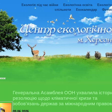
Екологія під час війни
Екологічна освіта
Екологіч
спільноти
Екокалендар
Фотог
ини
Генеральна Асамблея ООН ухвалила істор
резолюцію щодо кліматичної кризи та
зобов’язань держав за міжнародним право
09.06.2026