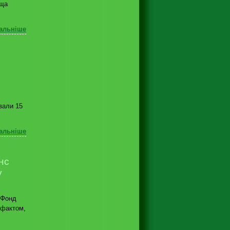
ища
альніше
вали 15
альніше
нс
у
 Фонд
 фактом,