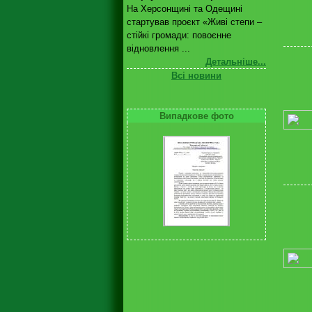
На Херсонщині та Одещині
стартував проєкт «Живі степи –
стійкі громади: повоєнне
відновлення ...
Детальніше...
Всі новини
Випадкове фото