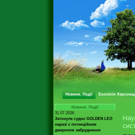
Новини. Події
Екологія Херсонщ
Новини. Події
31.07.2026
Наук
Затонуле судно GOLDEN LEO
наразі є потенційним
сис
джерелом забруднення