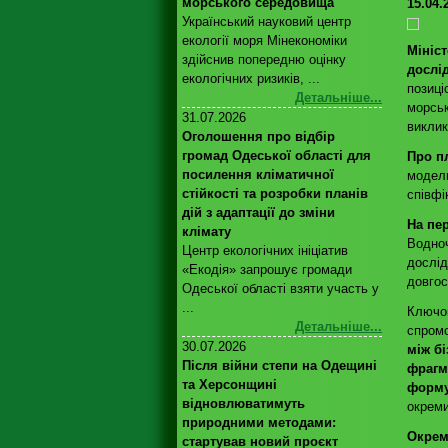
морського середовища
15.04.
Український науковий центр
екології моря Мінекономіки
Мініс
здійснив попередню оцінку
дослі
екологічних ризиків, ...
позиці
Детальніше...
морськ
31.07.2026
виклик
Оголошення про відбір
громад Одеської області для
Про п
посилення кліматичної
модель
стійкості та розробки планів
співфі
дій з адаптації до зміни
На пе
клімату
Водноч
Центр екологічних ініціатив
дослід
«Екодія» запрошує громади
довгос
Одеської області взяти участь у
...
Ключов
Детальніше...
спром
30.07.2026
між б
Після війни степи на Одещині
фрагм
та Херсонщині
форм
відновлюватимуть
окреми
природними методами:
Окрем
стартував новий проєкт