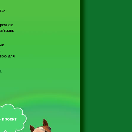
ак і
еречною.
ов’язань
их
а
овою для
e-
 проект