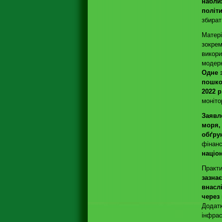
набли
політ
збират
Матері
зокрем
викори
модерн
Одне 
пошко
2022 р
моніто
Заявл
моря,
обґру
фінан
націо
Практи
зазна
внаслі
через
Додатк
інфрас