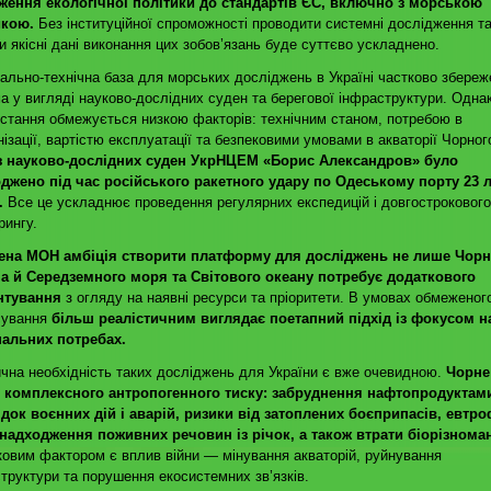
ження екологічної політики до стандартів ЄС, включно з морською
икою.
Без інституційної спроможності проводити системні дослідження т
и якісні дані виконання цих зобов’язань буде суттєво ускладнено.
ально-технічна база для морських досліджень в Україні частково збереж
а у вигляді науково-дослідних суден та берегової інфраструктури. Однак
стання обмежується низкою факторів: технічним станом, потребою в
ізації, вартістю експлуатації та безпековими умовами в акваторії Чорног
з науково-дослідних суден УкрНЦЕМ «Борис Александров» було
джено під час російського ракетного удару по Одеському порту 23 
.
Все це ускладнює проведення регулярних експедицій і довгострокового
рингу.
ена МОН амбіція створити платформу для досліджень не лише Чорн
 а й Середземного моря та Світового океану потребує додаткового
нтування
з огляду на наявні ресурси та пріоритети. В умовах обмеженог
сування
більш реалістичним виглядає поетапний підхід із фокусом н
нальних потребах.
чна необхідність таких досліджень для України є вже очевидною.
Чорне
є комплексного антропогенного тиску: забруднення нафтопродуктам
док воєнних дій і аварій, ризики від затоплених боєприпасів, евтро
 надходження поживних речовин із річок, а також втрати біорізноман
овим фактором є вплив війни — мінування акваторій, руйнування
труктури та порушення екосистемних зв’язків.