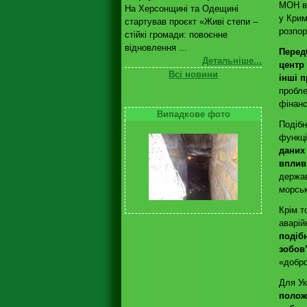
МОН ви
На Херсонщині та Одещині
у Крим
стартував проєкт «Живі степи –
розпо
стійкі громади: повоєнне
відновлення ...
Перед
Детальніше...
центр 
Всі новини
інші 
пробле
фінанс
Випадкове фото
Подібн
функці
даних
вплив
держав
морськ
Крім т
аварій
подібн
зобов’
«добро
Для Ук
полож