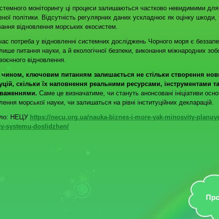
стемного моніторингу ці процеси залишаються частково невидимими для
ної політики. Відсутність регулярних даних ускладнює як оцінку шкоди, т
ання відновлення морських екосистем.
ас потреба у відновленні системних досліджень Чорного моря є беззап
лише питання науки, а й екологічної безпеки, виконання міжнародних зоб
явоєнного відновлення.
 чином, ключовим питанням залишається не стільки створення нов
туцій, скільки їх наповнення реальними ресурсами, інструментами т
важеннями.
Саме це визначатиме, чи стануть анонсовані ініціативи осн
лення морської науки, чи залишаться на рівні інституційних декларацій.
ло: НЕЦУ
https://necu.org.ua/nauka-biznes-i-more-yak-minosvity-planuy
y-systemu-doslidzhen/
Про