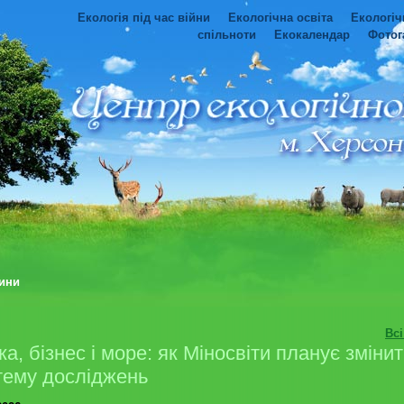
Екологія під час війни
Екологічна освіта
Екологіч
спільноти
Екокалендар
Фотог
ини
Вс
а, бізнес і море: як Міносвіти планує зміни
тему досліджень