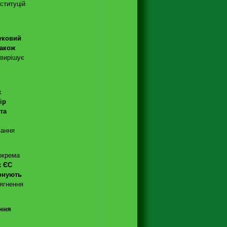
ституцій
уковий
також
 вирішує
х
ір
та
вання
зокрема
х ЄС
конують
сягнення
ння