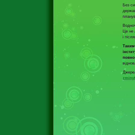
Без си
держав
планув
Водноч
Це не 
і післ
Таким
інсти
повно
віднов
Джере
zminyt