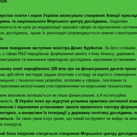
2026
терство освіти і науки України анонсувало створення Агенції прикла
джень та національного Морського центру досліджень.
Ініціативи
онуються як крок до модернізації наукової сфери та відновлення систем
их досліджень, однак їх реалізація супроводжується низкою структурни
ів.
лани повідомив заступник міністра Денис Курбатов.
За його словами,
 у сфері R&D передбачає формування запиту з боку бізнесу, державне
нансування та виконання прикладних досліджень науковими установами.
ршому етапі передбачено 100 млн грн на фінансування десяти проєкт
ас цей обсяг виглядає радше пілотним з огляду на вартість повноцінних
ницьких і технологічних розробок, особливо у сферах, пов’язаних із
троковими екологічними спостереженнями чи морськими технологіями.
им викликом залишається не лише фінансування, а й інституційна
ожність.
В Україні поки що відсутня усталена практика системної вза
ізнесом і науковими установами: запити приватного сектору форму
ентарно, а механізми їх інтеграції у державну політику досліджень 
уються.
За таких умов існує ризик, що новий інструмент не вийде за меж
х конкурсів.
ий блок ініціатив стосується створення Морського центру дослідже