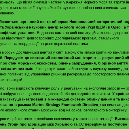
знають, що після окупації частини узбережжя Чорного моря та втрати ін
у система морської науки в Україні суттєво ослабла і нині залишається
рошеною.
бачається, що новий центр об’єднає Національний антарктичний на
та Український науковий центр екології моря (УкрНЦЕМ) в Одесі, а 
профільні установи.
Водночас сама по собі інституційна консолідація не
ми відсутності довгострокових дослідницьких програм, стабільного
ування та координації на рівні державної політики.
і морські дослідницькі центри у світі виконують кілька критично важливи
й.
Передусім це системний екологічний моніторинг — регулярний зб
 про стан морських екосистем, рівень забруднення, біорізноманіття 
 кліматичних змін
. Такі центри також забезпечують наукову основу для
ної політики: від управління рибними ресурсами до просторового плану
их акваторій.
ого, вони відіграють ключову роль у реагуванні на екологічні загрози — 
ні забруднення, цвітіння водоростей або деградацію екосистем.
У країна
і інституції інтегровані в міжнародні системи обміну даними та ви
язання в рамках Marine Strategy Framework Directive
, яка вимагає до
го екологічного стану» морських вод на основі регулярного моніторингу.
раїни цей контекст є особливо важливим у межах євроінтеграції.
Викона
ень Угоди про асоціацію між Україною та ЄС передбачає поступове