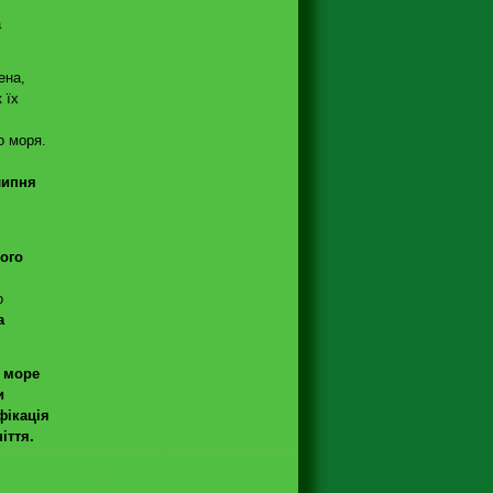
а
ена,
 їх
о моря.
липня
ого
о
а
 море
и
фікація
іття.