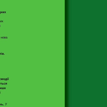
дних
них
х
 нова
ів.
ємодії
ються
лише
і
нь.
У