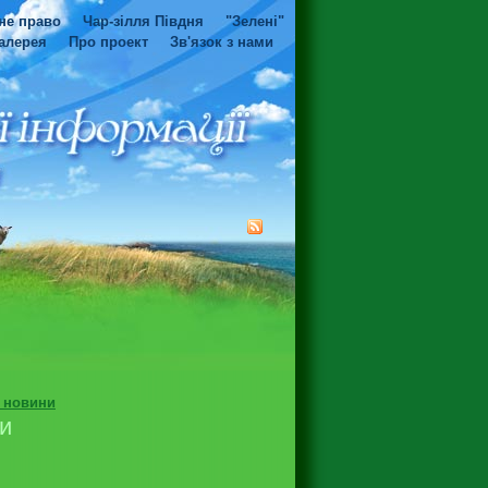
не право
Чар-зілля Півдня
"Зелені"
алерея
Про проект
Зв'язок з нами
і новини
ти