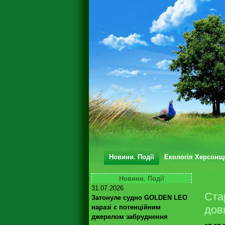
Новини. Події
Екологія Херсонщ
Новини. Події
31.07.2026
Ста
Затонуле судно GOLDEN LEO
наразі є потенційним
дов
джерелом забруднення