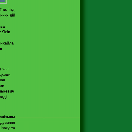
аїни.
Під
єнних дій
і
ова
к Яків
Михайла
а
д час
ідходи
ран
ими
нькевич
ладі
анізмам
дування
Іраку та