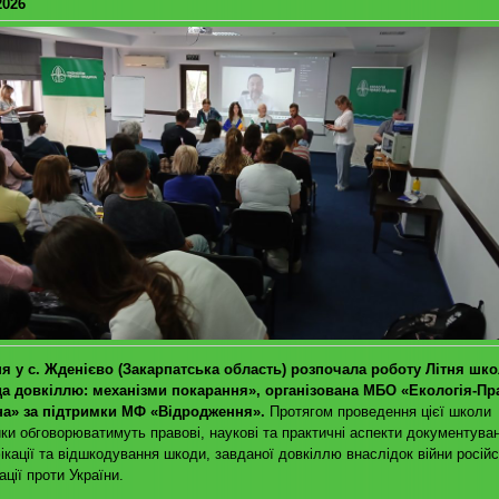
2026
ня у с. Жденієво (Закарпатська область) розпочала роботу Літня шко
а довкіллю: механізми покарання», організована МБО «Екологія-Пр
а» за підтримки МФ «Відродження».
Протягом проведення цієї школи
ки обговорюватимуть правові, наукові та практичні аспекти документува
ікації та відшкодування шкоди, завданої довкіллю внаслідок війни російс
ції проти України.