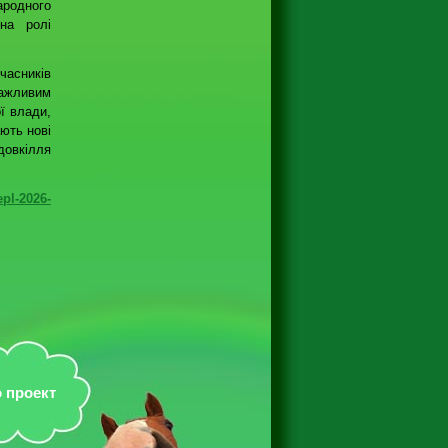
родного
на ролі
часників
ажливим
ї влади,
ють нові
 довкілля
epl-2026-
 проект