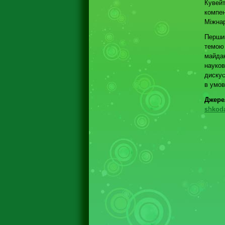
Кувей
компе
Міжнар
Перший
темою
майдан
науков
дискус
в умов
Дже
shkod