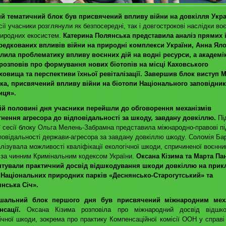
й тематичний блок був присвячений впливу війни на довкілля Укр
сії учасники розглянули як безпосередні, так і довгострокові наслідки во
иродних екосистем.
Катерина Полянська представила аналіз прямих 
редкованих впливів війни на природні комплекси України, Анна Ял
тлила проблематику впливу воєнних дій на водні ресурси, а академі
 розповів про формування нових біотопів на місці Каховського
ховища та перспективи їхньої ревіталізації. Завершив блок виступ 
ка, присвячений впливу війни на біотопи Національного заповідник
иця».
гій половині дня учасники перейшли до обговорення механізмів
гнення агресора до відповідальності за шкоду, завдану довкіллю.
Пі
 сесії блоку Ольга Мелень-Забрамна представила міжнародно-правові п
повідальності держави-агресора за завдану довкіллю шкоду. Соломія Ба
лізувала можливості кваліфікації екологічної шкоди, спричиненої воєнн
 за чинним Кримінальним кодексом України.
Оксана Кізима та Марта Па
нтували практичний досвід відшкодування шкоди довкіллю на прик
 Національних природних парків «Деснянсько-Старогутський» та
янська Січ».
шальний блок першого дня був присвячений міжнародним мех
нсації.
Оксана Кізима розповіла про міжнародний досвід відшко
ічної шкоди, зокрема про практику Компенсаційної комісії ООН у справі 