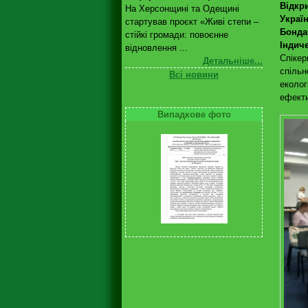
Відкр
На Херсонщині та Одещині
Украї
стартував проєкт «Живі степи –
Бонда
стійкі громади: повоєнне
Індич
відновлення ...
Спікер
Детальніше...
спільн
Всі новини
еколог
ефекти
Випадкове фото