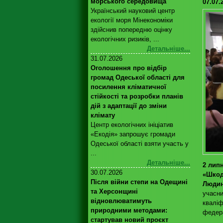
морського середовища
07.07.
Український науковий центр
екології моря Мінекономіки
здійснив попередню оцінку
екологічних ризиків, ...
Детальніше...
31.07.2026
Оголошення про відбір
громад Одеської області для
посилення кліматичної
стійкості та розробки планів
дій з адаптації до зміни
клімату
Центр екологічних ініціатив
«Екодія» запрошує громади
Одеської області взяти участь у
...
Детальніше...
2 лип
30.07.2026
«Шкод
Після війни степи на Одещині
Людин
та Херсонщині
учасни
відновлюватимуть
кваліф
природними методами:
федера
стартував новий проєкт