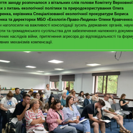
иття заходу розпочалося з вітальних слів голови Комітету Верховно
ни з питань екологічної політики та природокористування Олега
ренка, керівника Спеціалізованої екологічної прокуратури Бориса
енка та директорки МБО «Екологія-Право-Людина» Олени Кравченко
и наголосили на важливості консолідації зусиль державних органів, наук
оти та громадянського суспільства для забезпечення належного докуме
ічних наслідків війни, притягнення агресора до відповідальності та фор
вних механізмів компенсації.