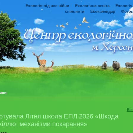
Екологія під час війни
Екологічна освіта
Екологіч
спільноти
Екокалендар
Фотог
ини
Вс
ртувала Літня школа ЕПЛ 2026 «Шкода
кіллю: механізми покарання»