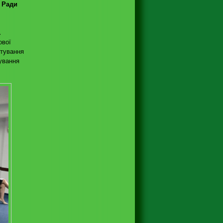
ї Ради
.
ової
нтування
мування