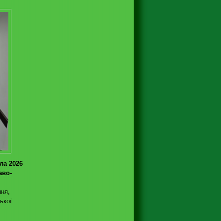
ла 2026
аво-
ння,
ької