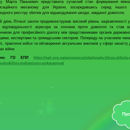
ту. Марта Панькевич представила сучасний стан формування міжна
нсаційного механізму для України, зосередившись серед іншого 
одного реєстру збитків для відшкодування шкоди, завданої довкіллю.
 день Літньої школи продемонстрував високий рівень зацікавленості у
 відповідальності агресора за злочини проти довкілля та став в
чиком для професійного діалогу між представниками органів державно
цями, експертами та громадським сектором. Попереду на учасників чека
ії, практичні кейси та обговорення актуальних викликів у сфері захисту
ах війни.
рело: ГО ЕПЛ
https://epl.org.ua/announces/startuvala-litnya-shkola-
a-dovkillyu-mehanizmy-pokarannya/
Про