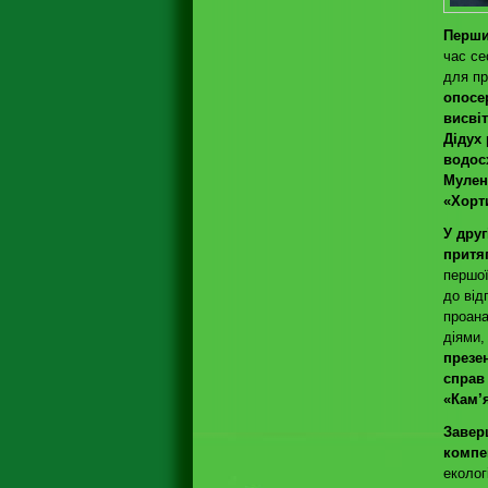
Перши
час се
для пр
опосе
висві
Дідух
водос
Мулен
«Хорт
У дру
притя
першої
до від
проана
діями,
презе
справ
«Кам’
Завер
компе
еколог