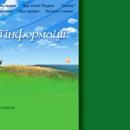
не право
Чар-зілля Півдня
"Зелені"
алерея
Про проект
Зв'язок з нами
і новини