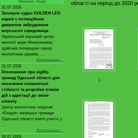
Новини. Події
області на період до 2020 р
31.07.2026
Затонуле судно GOLDEN LEO
наразі є потенційним
джерелом забруднення
морського середовища
Український науковий центр
екології моря Мінекономіки
здійснив попередню оцінку
екологічних ризиків, ...
Детальніше...
31.07.2026
Оголошення про відбір
громад Одеської області для
1
посилення кліматичної
стійкості та розробки планів
дій з адаптації до зміни
клімату
Центр екологічних ініціатив
«Екодія» запрошує громади
Одеської області взяти участь у
...
Детальніше...
30.07.2026