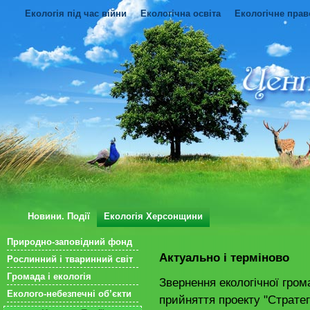
Екологія під час війни
Екологічна освіта
Екологічне прав
Новини. Події
Екологія Херсонщини
Природно-заповідний фонд
Актуально і терміново
Рослинний і тваринний світ
Громада і екологія
Звернення екологічної гром
Еколого-небезпечні об’єкти
прийняття проекту "Стратег