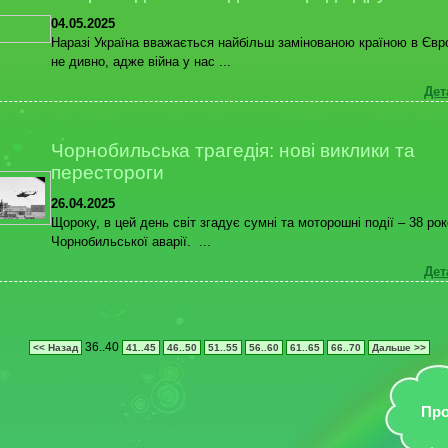
04.05.2025
Наразі Україна вважається найбільш замінованою країною в Євро
не дивно, адже війна у нас ...
Дет
Чорнобильська трагедія: нові виклики та
перестороги
26.04.2025
Щороку, в цей день світ згадує сумні та моторошні події – 38 ро
Чорнобильської аварії. ...
Дет
36..40
<< Назад
41..45
46..50
51..55
56..60
61..65
66..70
Дальше >>
Про