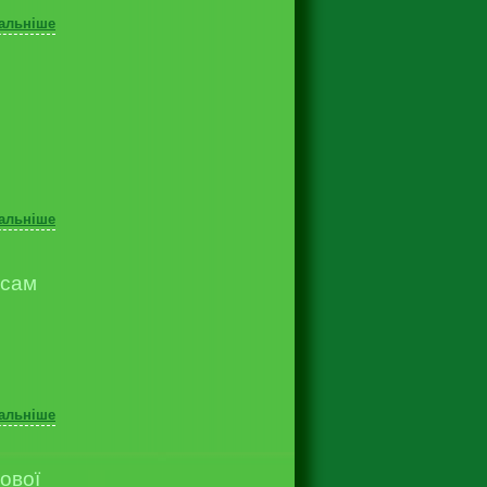
альніше
альніше
рсам
альніше
тової