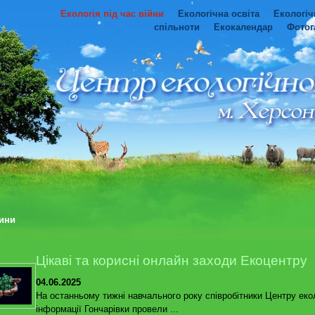
Екологія під час війни
Екологічна освіта
Екологіч
спільноти
Екокалендар
Фотог
ини
Цікаві та корисні онлайн заходи Екоцентру
04.06.2025
На останньому тижні навчального року співробітники Центру еко
інформації Гончарівки провели ...