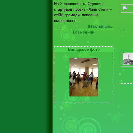
На Херсонщині та Одещині
стартував проєкт «Живі степи –
стійкі громади: повоєнне
відновлення ...
Детальніше...
Всі новини
Випадкове фото