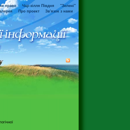
не право
Чар-зілля Півдня
"Зелені"
алерея
Про проект
Зв'язок з нами
логічної