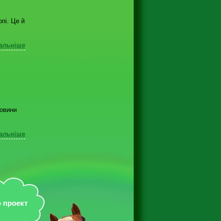
пі. Це й
альніше
ковини
альніше
 проект