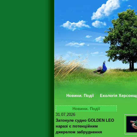
Новини. Події
Екологія Херсонщ
Новини. Події
31.07.2026
Затонуле судно GOLDEN LEO
наразі є потенційним
джерелом забруднення