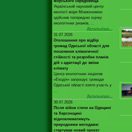
морського середовища
Український науковий центр
екології моря Мінекономіки
здійснив попередню оцінку
екологічних ризиків, ...
Детальніше...
31.07.2026
Оголошення про відбір
громад Одеської області для
посилення кліматичної
стійкості та розробки планів
дій з адаптації до зміни
клімату
Центр екологічних ініціатив
«Екодія» запрошує громади
Одеської області взяти участь у
...
Детальніше...
30.07.2026
Після війни степи на Одещині
та Херсонщині
відновлюватимуть
природними методами:
стартував новий проєкт